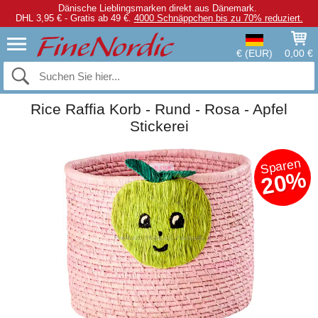
Dänische Lieblingsmarken direkt aus Dänemark.
DHL 3,95 € - Gratis ab 49 €.
4000 Schnäppchen bis zu 70% reduziert.
€ (EUR)
0,00 €
Rice Raffia Korb - Rund - Rosa - Apfel
Stickerei
Sparen
20%