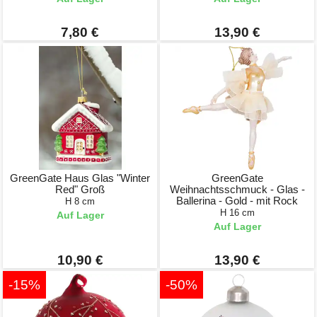
7,80 €
13,90 €
GreenGate Haus Glas "Winter
GreenGate
Red" Groß
Weihnachtsschmuck - Glas -
Ballerina - Gold - mit Rock
H 8 cm
H 16 cm
Auf Lager
Auf Lager
10,90 €
13,90 €
-15%
-50%