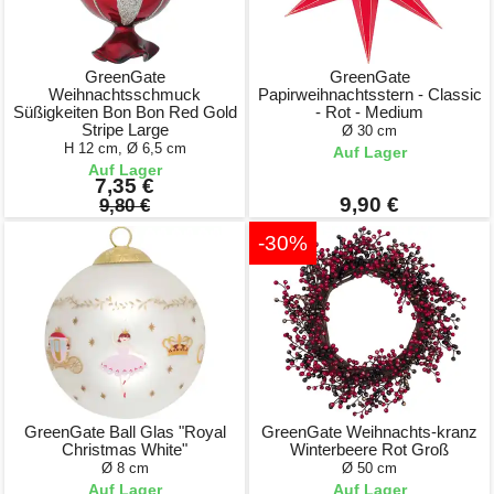
GreenGate
GreenGate
Weihnachtsschmuck
Papirweihnachtsstern - Classic
Süßigkeiten Bon Bon Red Gold
- Rot - Medium
Stripe Large
Ø 30 cm
H 12 cm, Ø 6,5 cm
Auf Lager
Auf Lager
7,35 €
9,90 €
9,80 €
-30%
GreenGate Ball Glas "Royal
GreenGate Weihnachts-kranz
Christmas White"
Winterbeere Rot Groß
Ø 8 cm
Ø 50 cm
Auf Lager
Auf Lager