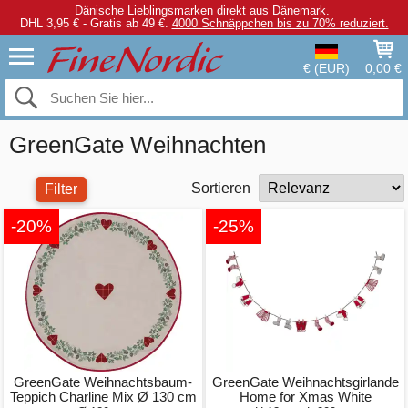
Dänische Lieblingsmarken direkt aus Dänemark.
DHL 3,95 € - Gratis ab 49 €.
4000 Schnäppchen bis zu 70% reduziert.
€ (EUR)
0,00 €
GreenGate Weihnachten
Sortieren
Filter
-20%
-25%
GreenGate Weihnachtsbaum-
GreenGate Weihnachtsgirlande
Teppich Charline Mix Ø 130 cm
Home for Xmas White