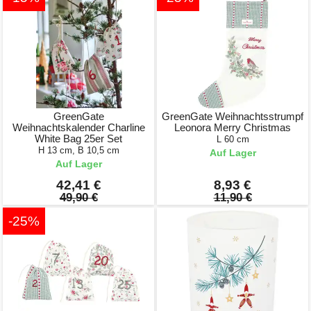
GreenGate
GreenGate Weihnachtsstrumpf
Weihnachtskalender Charline
Leonora Merry Christmas
White Bag 25er Set
L 60 cm
H 13 cm, B 10,5 cm
Auf Lager
Auf Lager
42,41 €
8,93 €
49,90 €
11,90 €
-25%