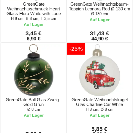
GreenGate
GreenGate Weihnachtsbaum-
Weihnachtsschmuck Heart
Teppich Leonora Red Ø 130 cm
Glass Flora White with Lace
Ø 130 cm
H 9 cm, B 8 cm, T 3,5 cm
Auf Lager
Auf Lager
3,45 €
31,43 €
6,90 €
44,90 €
-25%
GreenGate Ball Glas Zweig -
GreenGate Weihnachtskugel
Gold Grün
Glas Charline Car White
Ø 8 cm
H 8 cm, Ø 8 cm
Auf Lager
Auf Lager
5,85 €