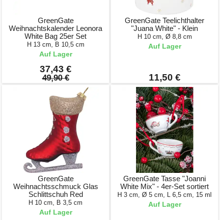
GreenGate
GreenGate Teelichthalter
Weihnachtskalender Leonora
"Juana White" - Klein
White Bag 25er Set
H 10 cm, Ø 8,8 cm
H 13 cm, B 10,5 cm
Auf Lager
Auf Lager
37,43 €
11,50 €
49,90 €
GreenGate
GreenGate Tasse "Joanni
Weihnachtsschmuck Glas
White Mix" - 4er-Set sortiert
Schlittschuh Red
H 3 cm, Ø 5 cm, L 6,5 cm, 15 ml
H 10 cm, B 3,5 cm
Auf Lager
Auf Lager