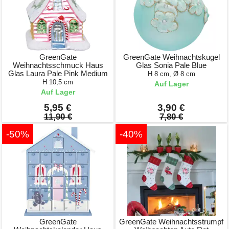
GreenGate
GreenGate Weihnachtskugel
Weihnachtsschmuck Haus
Glas Sonia Pale Blue
Glas Laura Pale Pink Medium
H 8 cm, Ø 8 cm
H 10,5 cm
Auf Lager
Auf Lager
5,95 €
3,90 €
11,90 €
7,80 €
-50%
-40%
GreenGate
GreenGate Weihnachtsstrumpf