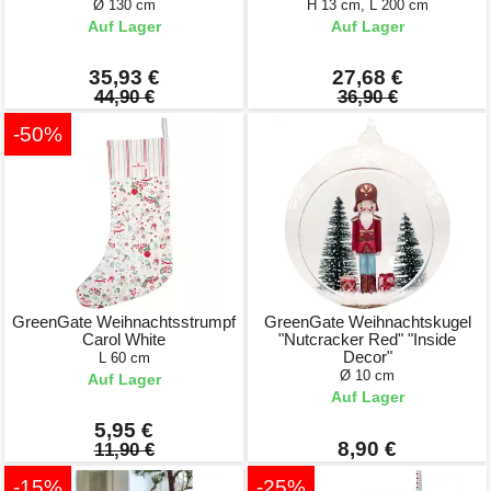
Ø 130 cm
H 13 cm, L 200 cm
Auf Lager
Auf Lager
35,93 €
27,68 €
44,90 €
36,90 €
-50%
GreenGate Weihnachtsstrumpf
GreenGate Weihnachtskugel
Carol White
"Nutcracker Red" "Inside
Decor"
L 60 cm
Ø 10 cm
Auf Lager
Auf Lager
5,95 €
8,90 €
11,90 €
-15%
-25%