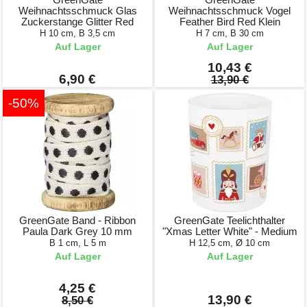
Weihnachtsschmuck Glas
Weihnachtsschmuck Vogel
Zuckerstange Glitter Red
Feather Bird Red Klein
H 10 cm, B 3,5 cm
H 7 cm, B 30 cm
Auf Lager
Auf Lager
10,43 €
6,90 €
13,90 €
-50%
GreenGate Band - Ribbon
GreenGate Teelichthalter
Paula Dark Grey 10 mm
"Xmas Letter White" - Medium
B 1 cm, L 5 m
H 12,5 cm, Ø 10 cm
Auf Lager
Auf Lager
4,25 €
13,90 €
8,50 €