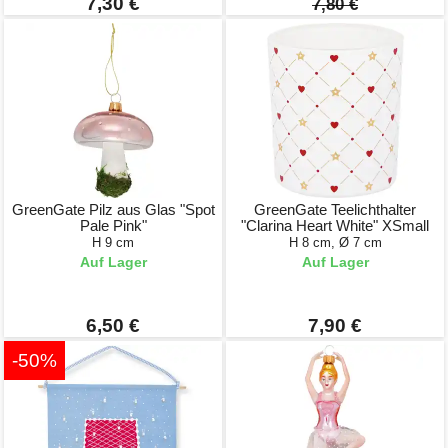
7,30 €
7,80 €
GreenGate Pilz aus Glas "Spot
GreenGate Teelichthalter
Pale Pink"
"Clarina Heart White" XSmall
H 9 cm
H 8 cm, Ø 7 cm
Auf Lager
Auf Lager
6,50 €
7,90 €
-50%