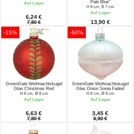
Pale Blue"
Auf Lager
H 9 cm, B 7 cm
Auf Lager
6,24 €
13,90 €
7,80 €
-15%
-50%
GreenGate Weihnachtskugel
GreenGate Weihnachtskugel
Glas Christmas Red
Glas Onion Sonia Faded
H 8 cm, Ø 8 cm
H 8 cm, Ø 8 cm
Auf Lager
Auf Lager
6,63 €
3,45 €
7,80 €
6,90 €