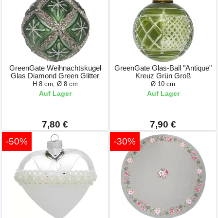
GreenGate Weihnachtskugel
GreenGate Glas-Ball "Antique"
Glas Diamond Green Glitter
Kreuz Grün Groß
H 8 cm, Ø 8 cm
Ø 10 cm
Auf Lager
Auf Lager
7,80 €
7,90 €
-50%
-30%