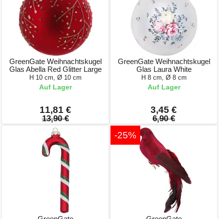
GreenGate Weihnachtskugel
GreenGate Weihnachtskugel
Glas Abella Red Glitter Large
Glas Laura White
H 10 cm, Ø 10 cm
H 8 cm, Ø 8 cm
Auf Lager
Auf Lager
11,81 €
3,45 €
13,90 €
6,90 €
-25%
GreenGate
GreenGate