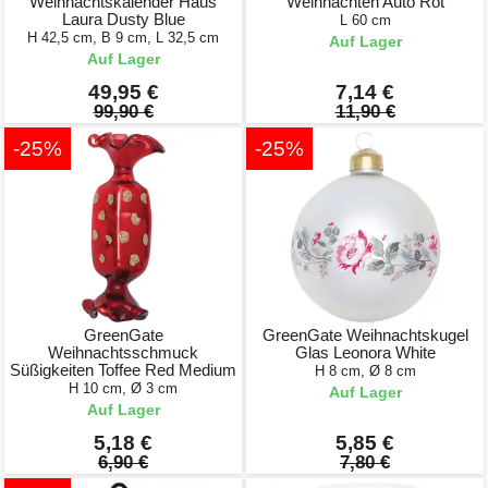
Weihnachtskalender Haus
Weihnachten Auto Rot
Laura Dusty Blue
L 60 cm
H 42,5 cm, B 9 cm, L 32,5 cm
Auf Lager
Auf Lager
49,95 €
7,14 €
99,90 €
11,90 €
-25%
-25%
GreenGate
GreenGate Weihnachtskugel
Weihnachtsschmuck
Glas Leonora White
Süßigkeiten Toffee Red Medium
H 8 cm, Ø 8 cm
H 10 cm, Ø 3 cm
Auf Lager
Auf Lager
5,18 €
5,85 €
6,90 €
7,80 €