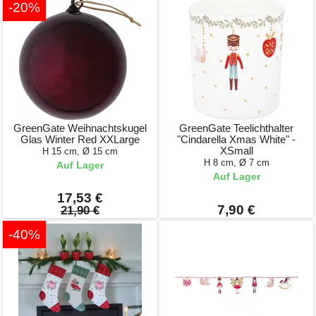
-20%
GreenGate Weihnachtskugel
GreenGate Teelichthalter
Glas Winter Red XXLarge
"Cindarella Xmas White" -
XSmall
H 15 cm, Ø 15 cm
H 8 cm, Ø 7 cm
Auf Lager
Auf Lager
17,53 €
7,90 €
21,90 €
-40%