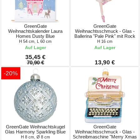
GreenGate
GreenGate
Weihnachtskalender Laura
Weihnachtsschmuck - Glas -
Homes Dusty Blue
Ballerina "Pale Pink" mit Rock
H 54 cm, L 60 cm
H 16 cm
Auf Lager
Auf Lager
35,45 €
13,90 €
70,90 €
-20%
GreenGate Weihnachtskugel
GreenGate
Glas Harmony Sparkling Blue
Weihnachtsschmuck - Glas -
Schreibmaschine "Merry Xmas
H 8 cm, Ø 8 cm