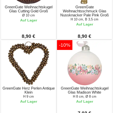
GreenGate Weihnachtskugel
GreenGate
Glas Cutting Gold Groß
Weihnachtsschmuck Glas
Nussknacker Pale Pink Groß
Ø 10 cm
H 10 cm, B 3,5 cm
Auf Lager
Auf Lager
8,90 €
8,90 €
-10%
GreenGate Herz Perlen Antique
GreenGate Weihnachtskugel
Klein
Glas Madison White
H 9 cm
H 8 cm, Ø 8 cm
Auf Lager
Auf Lager