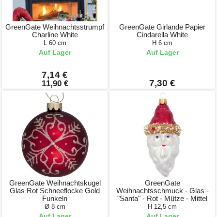
GreenGate Weihnachtsstrumpf
GreenGate Girlande Papier
Charline White
Cindarella White
L 60 cm
H 6 cm
Auf Lager
Auf Lager
7,14 €
7,30 €
11,90 €
GreenGate Weihnachtskugel
GreenGate
Glas Rot Schneeflocke Gold
Weihnachtsschmuck - Glas -
Funkeln
"Santa" - Rot - Mütze - Mittel
Ø 8 cm
H 12,5 cm
Auf Lager
Auf Lager