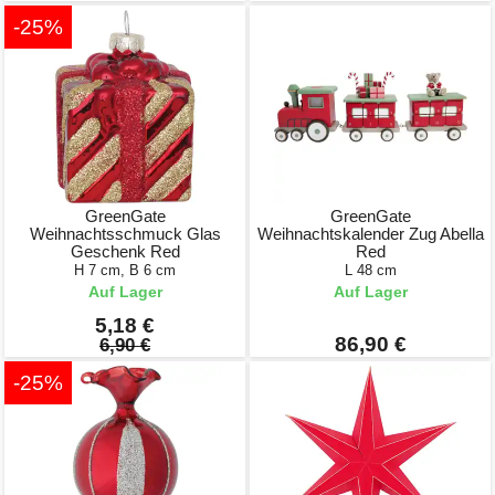
-25%
GreenGate
GreenGate
Weihnachtsschmuck Glas
Weihnachtskalender Zug Abella
Geschenk Red
Red
H 7 cm, B 6 cm
L 48 cm
Auf Lager
Auf Lager
5,18 €
86,90 €
6,90 €
-25%