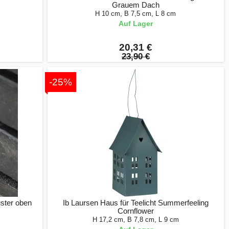
Grauem Dach
H 10 cm, B 7,5 cm, L 8 cm
Auf Lager
20,31 €
23,90 €
-25%
uster oben
Ib Laursen Haus für Teelicht Summerfeeling
Cornflower
H 17,2 cm, B 7,8 cm, L 9 cm