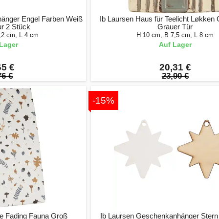
änger Engel Farben Weiß
Ib Laursen Haus für Teelicht Løkken
r 2 Stück
Grauer Tür
,2 cm, L 4 cm
H 10 cm, B 7,5 cm, L 8 cm
Lager
Auf Lager
65 €
20,31 €
76 €
23,90 €
-15%
te Fading Fauna Groß
Ib Laursen Geschenkanhänger Stern