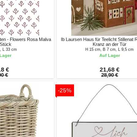
tten - Flowers Rosa Malva
Ib Laursen Haus für Teelicht Stillenat
 Stück
Kranz an der Tür
, L 33 cm
H 15 cm, B 7 cm, L 9,5 cm
Lager
Auf Lager
18 €
21,68 €
90 €
28,90 €
-25%