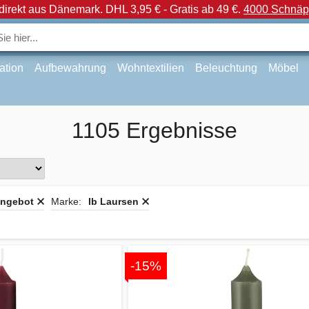
direkt aus Dänemark.
DHL 3,95 € - Gratis ab 49 €.
4000 Schnäpp
ation
Aufbewahrung
Wohntextilien
Beleuchtung
Möbel
1105 Ergebnisse
ngebot
Marke:
Ib Laursen
-15%