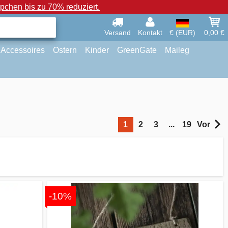
chen bis zu 70% reduziert.
Versand
Kontakt
€ (EUR)
0,00 €
Accessoires
Ostern
Kinder
GreenGate
Maileg
1
2
3
...
19
Vor
-10%