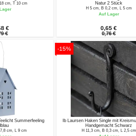
Natur 2 Stück
 18 cm, T 10 cm
H 5 cm, B 0,2 cm, L 5 cm
Lager
Auf Lager
68 €
0,65 €
79 €
0,76 €
-15%
Teelicht Summerfeeling
Ib Laursen Haken Single mit Kreism
lblau
Handgemacht Schwarz
 7,8 cm, L 9 cm
H 11,3 cm, B 0,3 cm, L 2,5 cm