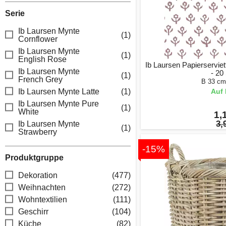
Serie
Ib Laursen Mynte
(1)
Cornflower
Ib Laursen Mynte
(1)
English Rose
Ib Laursen Papierservie
Ib Laursen Mynte
- 20
(1)
French Grey
B 33 cm
Ib Laursen Mynte Latte
(1)
Auf 
Ib Laursen Mynte Pure
(1)
White
1,
3,
Ib Laursen Mynte
(1)
Strawberry
-15%
Produktgruppe
Dekoration
(477)
Weihnachten
(272)
Wohntextilien
(111)
Geschirr
(104)
Küche
(82)