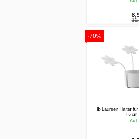
Auf 
8,
11,
-70%
Ib Laursen Halter fü
H 6 cm,
Auf 