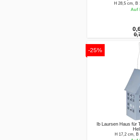
H 28,5 cm, B
Auf 
0,
0,
-25%
Ib Laursen Haus für 
Hel
H 17,2 cm, B