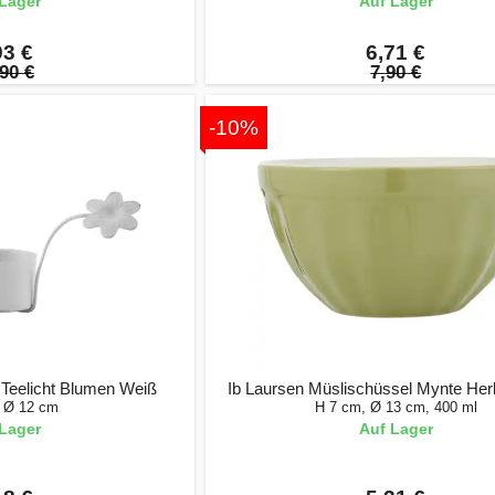
Lager
Auf Lager
93 €
6,71 €
90 €
7,90 €
-10%
r Teelicht Blumen Weiß
Ib Laursen Müslischüssel Mynte Her
 Ø 12 cm
H 7 cm, Ø 13 cm, 400 ml
Lager
Auf Lager