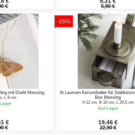
18 €
5,31 €
90 €
5,90 €
-15%
ling mit Draht Messing
Ib Laursen Kerzenhalter für Stabkerze
Box Messing
m, L 8 cm
H 11 cm, B 10 cm, L 20,5 cm
Lager
Auf Lager
41 €
19,46 €
90 €
22,90 €