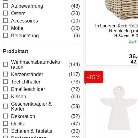
Aufbewahrung
(43)
Ostern
(23)
Accessoires
(10)
Ib Laursen Korb Ratta
Möbel
(10)
Rechteckig mit
Beleuchtung
(9)
H 34 cm, B 
Auf 
Produktart
36,
42,
Weihnachtsbaumdeko
(144)
ration
Kerzenständer
(117)
-15%
Teelichthalter
(73)
Emailleschilder
(72)
Kissen
(63)
Geschenkpapier &
(59)
Karten
Dekoration
(52)
Quilts
(47)
Schalen & Tabletts
(30)