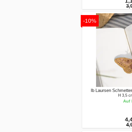
1,
3,
-10%
Ib Laursen Schmetter
H 3,5 c
Auf 
4,
4,