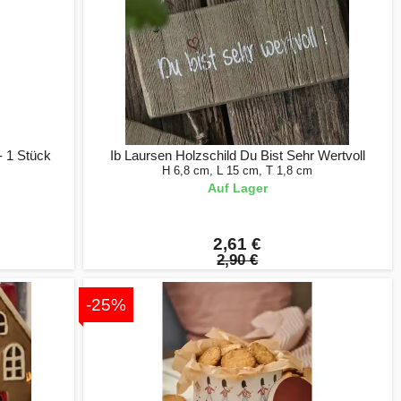
- 1 Stück
Ib Laursen Holzschild Du Bist Sehr Wertvoll
H 6,8 cm, L 15 cm, T 1,8 cm
Auf Lager
2,61 €
2,90 €
-25%