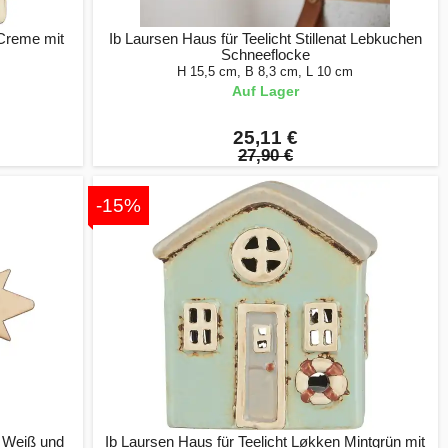
 Creme mit
Ib Laursen Haus für Teelicht Stillenat Lebkuchen
Schneeflocke
H 15,5 cm, B 8,3 cm, L 10 cm
Auf Lager
25,11 €
27,90 €
-15%
 Weiß und
Ib Laursen Haus für Teelicht Løkken Mintgrün mit