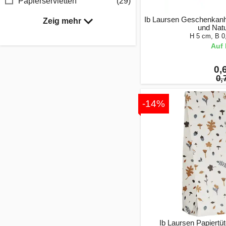
Papierservietten
(29)
Ib Laursen Geschenkanh
Zeig mehr
und Natu
H 5 cm, B 0
Auf 
0,
0,
-14%
Ib Laursen Papiertü