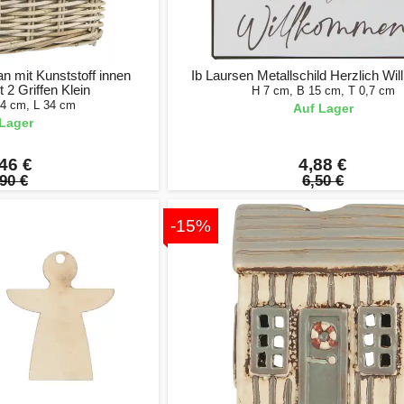
n mit Kunststoff innen
Ib Laursen Metallschild Herzlich W
 2 Griffen Klein
H 7 cm, B 15 cm, T 0,7 cm
34 cm, L 34 cm
Auf Lager
Lager
46 €
4,88 €
90 €
6,50 €
-15%