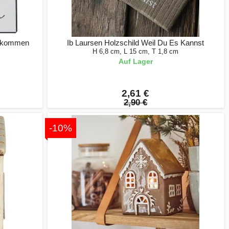
illkommen
Ib Laursen Holzschild Weil Du Es Kannst
H 6,8 cm, L 15 cm, T 1,8 cm
Auf Lager
2,61 €
2,90 €
-10%