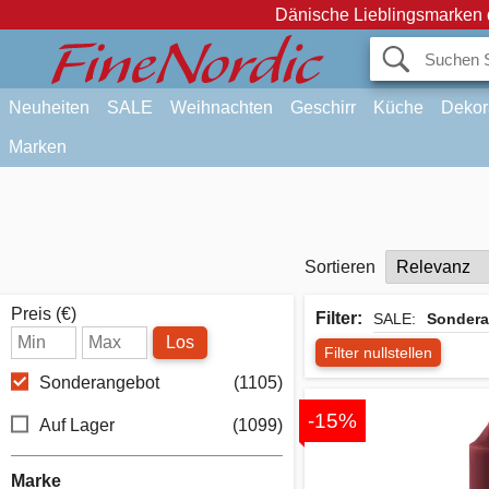
Dänische Lieblingsmarken 
Neuheiten
SALE
Weihnachten
Geschirr
Küche
Dekor
Marken
Sortieren
Preis (€)
Filter:
SALE:
Sondera
Los
Filter nullstellen
Sonderangebot
(1105)
-15%
Auf Lager
(1099)
Marke