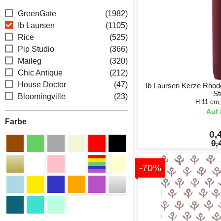
GreenGate
(1982)
Ib Laursen
(1105)
Rice
(525)
Pip Studio
(366)
Maileg
(320)
Chic Antique
(212)
House Doctor
(47)
Ib Laursen Kerze Rhodo
St
Bloomingville
(23)
H 11 cm
Auf 
Farbe
0,
0,
-70%