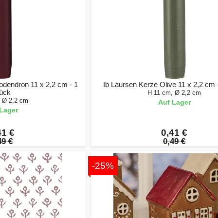
dendron 11 x 2,2 cm - 1
Ib Laursen Kerze Olive 11 x 2,2 cm 
ück
H 11 cm, Ø 2,2 cm
, Ø 2,2 cm
Auf Lager
Lager
41 €
0,41 €
49 €
0,49 €
-25%