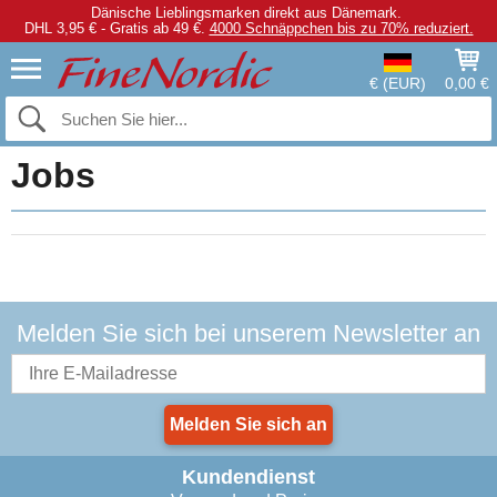
Dänische Lieblingsmarken direkt aus Dänemark.
DHL 3,95 € - Gratis ab 49 €.
4000 Schnäppchen bis zu 70% reduziert.
€ (EUR)
0,00 €
Jobs
Melden Sie sich bei unserem Newsletter an
Melden Sie sich an
Kundendienst