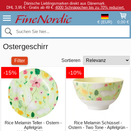
Dänische Lieblingsmarken direkt aus Dänemark.
DHL 3,95 € - Gratis ab 49 €.
4000 Schnäppchen bis zu 70% reduziert.
€ (EUR)
0,00 €
Ostergeschirr
Sortieren
Filter
-15%
-10%
Rice Melamin Teller - Ostern -
Rice Melamin Schüssel -
Apfelgrün
Ostern - Two Tone - Apfelgrün -