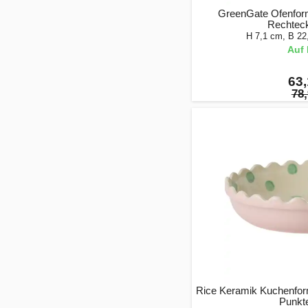
GreenGate Ofenform
Rechteck
H 7,1 cm, B 22
Auf 
63,
78,
Rice Keramik Kuchenfor
Punkte