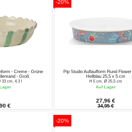
-20%
form - Creme - Grüne
Pip Studio Auflaufform Rund Flower
allenrand - Groß
Hellblau 25,5 x 5 cm
 33 cm, 4,3 l
H 5 cm, Ø 25,5 cm
Lager
Auf Lager
27,96 €
90 €
34,95 €
-20%