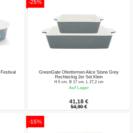
-25%
 Festival
GreenGate Ofenformen Alice Stone Grey
Rechteckig 2er Set Klein
H 5 cm, B 17 cm, L 27,2 cm
Auf Lager
41,18 €
54,90 €
-15%