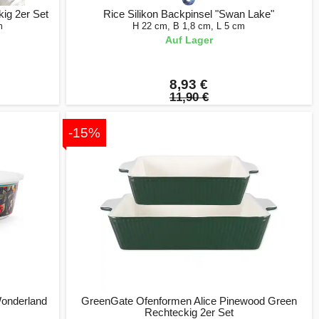
ig 2er Set
Rice Silikon Backpinsel "Swan Lake"
m
H 22 cm, B 1,8 cm, L 5 cm
Auf Lager
8,93 €
11,90 €
-15%
Wonderland
GreenGate Ofenformen Alice Pinewood Green
Rechteckig 2er Set