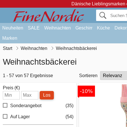
Dänische Lieblingsmarken 
Neuheiten
SALE
Weihnachten
Geschirr
Küche
Dekor
Marken
Start
Weihnachten
Weihnachtsbäckerei
Weihnachtsbäckerei
1 - 57 von 57 Ergebnisse
Sortieren
Preis (€)
-10%
Los
Sonderangebot
(35)
Auf Lager
(54)