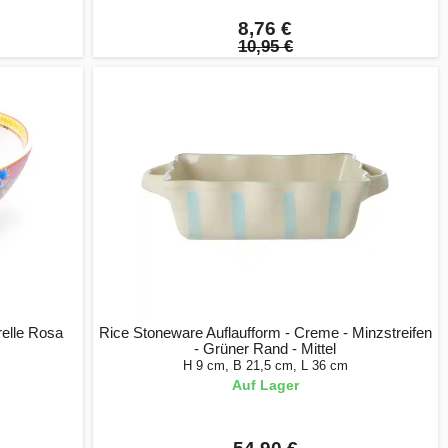
8,76 €
10,95 €
relle Rosa
Rice Stoneware Auflaufform - Creme - Minzstreifen
- Grüner Rand - Mittel
H 9 cm, B 21,5 cm, L 36 cm
Auf Lager