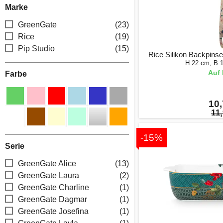
Marke
GreenGate
(23)
Rice
(19)
Pip Studio
(15)
Rice Silikon Backpinse
H 22 cm, B 
Auf 
Farbe
10,
11,
-15%
Serie
GreenGate Alice
(13)
GreenGate Laura
(2)
GreenGate Charline
(1)
GreenGate Dagmar
(1)
GreenGate Josefina
(1)