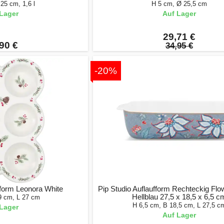
25 cm, 1,6 l
H 5 cm, Ø 25,5 cm
Lager
Auf Lager
29,71 €
90 €
34,95 €
-20%
form Leonora White
Pip Studio Auflaufform Rechteckig Flow
Hellblau 27,5 x 18,5 x 6,5 c
9 cm, L 27 cm
H 6,5 cm, B 18,5 cm, L 27,5 c
Lager
Auf Lager