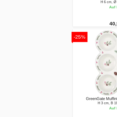
H 6 cm, Ø 
Auf 
40,
-25%
GreenGate Muffin
H 3 cm, B 1
Auf 