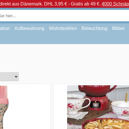
direkt aus Dänemark.
DHL 3,95 € - Gratis ab 49 €.
4000 Schnäpp
ation
Aufbewahrung
Wohntextilien
Beleuchtung
Möbel