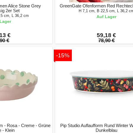
en Alice Stone Grey
GreenGate Ofenformen Red Rechteck
ig 2er Set
H 7,1 cm, B 22,5 cm, L 36,2 c
,5 cm, L 36,2 cm
Auf Lager
Lager
13 €
59,18 €
90 €
78,90 €
-15%
m - Rosa - Creme - Grüne
Pip Studio Auflaufform Rund Winter 
 - Klein
Dunkelblau