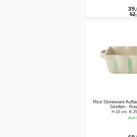
39,
52,
Rice Stoneware Aufla
Streifen - Ro
H 10 cm, B 2
Auf 