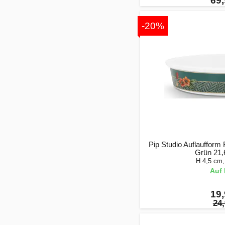
69,
-20%
Pip Studio Auflaufform
Grün 21,
H 4,5 cm
Auf 
19,
24,