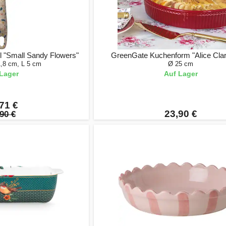
l "Small Sandy Flowers"
GreenGate Kuchenform "Alice Clar
1,8 cm, L 5 cm
Ø 25 cm
Lager
Auf Lager
71 €
23,90 €
90 €