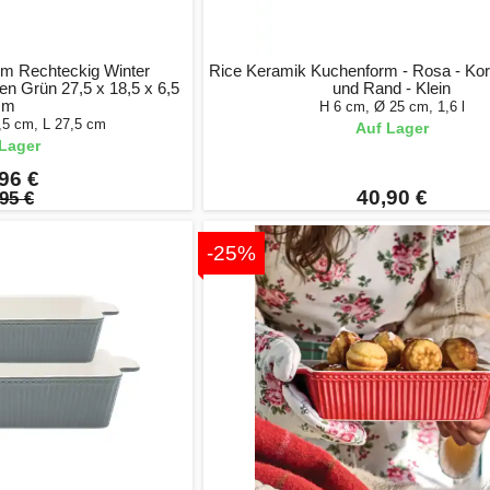
orm Rechteckig Winter
Rice Keramik Kuchenform - Rosa - Kora
n Grün 27,5 x 18,5 x 6,5
und Rand - Klein
cm
H 6 cm, Ø 25 cm, 1,6 l
,5 cm, L 27,5 cm
Auf Lager
Lager
96 €
40,90 €
95 €
-25%