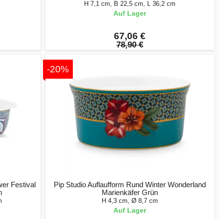
H 7,1 cm, B 22,5 cm, L 36,2 cm
Auf Lager
67,06 €
78,90 €
-20%
er Festival
Pip Studio Auflaufform Rund Winter Wonderland
m
Marienkäfer Grün
m
H 4,3 cm, Ø 8,7 cm
Auf Lager