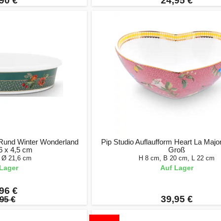
90 €
24,95 €
 Rund Winter Wonderland
Pip Studio Auflaufform Heart La Majo
6 x 4,5 cm
Groß
, Ø 21,6 cm
H 8 cm, B 20 cm, L 22 cm
Lager
Auf Lager
96 €
39,95 €
95 €