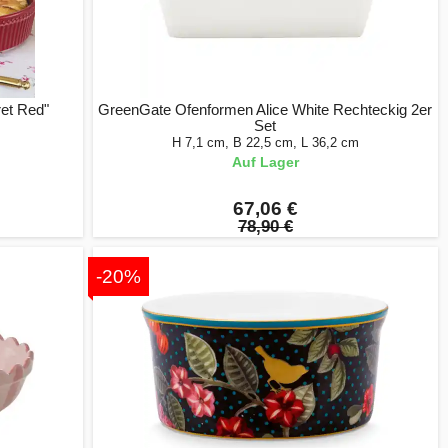
et Red"
GreenGate Ofenformen Alice White Rechteckig 2er
Set
H 7,1 cm, B 22,5 cm, L 36,2 cm
Auf Lager
67,06 €
78,90 €
-20%