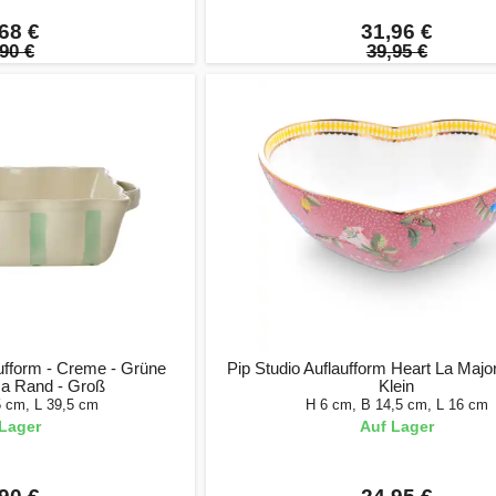
68 €
31,96 €
90 €
39,95 €
ufform - Creme - Grüne
Pip Studio Auflaufform Heart La Majo
sa Rand - Groß
Klein
5 cm, L 39,5 cm
H 6 cm, B 14,5 cm, L 16 cm
Lager
Auf Lager