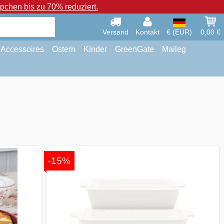
chen bis zu 70% reduziert.
Versand
Kontakt
€ (EUR)
0,00 €
Accessoires
Ostern
Kinder
GreenGate
Maileg
-15%