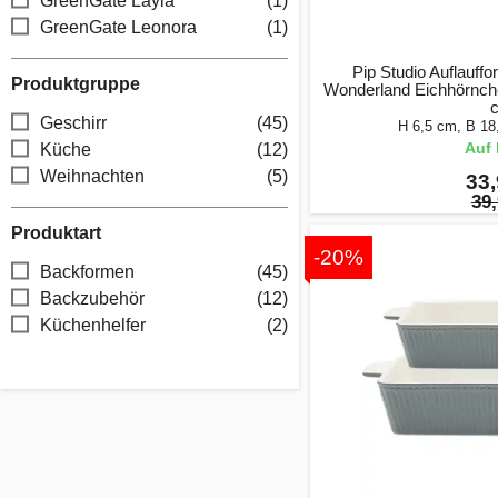
GreenGate Layla
(1)
GreenGate Leonora
(1)
Pip Studio Auflauff
Produktgruppe
Wonderland Eichhörnche
Geschirr
(45)
H 6,5 cm, B 18
Auf 
Küche
(12)
Weihnachten
(5)
33,
39,
Produktart
-20%
Backformen
(45)
Backzubehör
(12)
Küchenhelfer
(2)