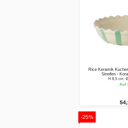
Rice Keramik Kuchen
Streifen - Kor
H 8,5 cm, Ø
Auf 
54,
-25%