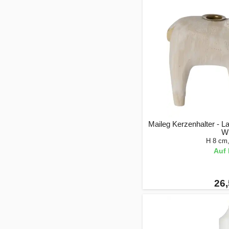
Maileg Kerzenhalter - L
Wh
H 8 cm
Auf 
26,