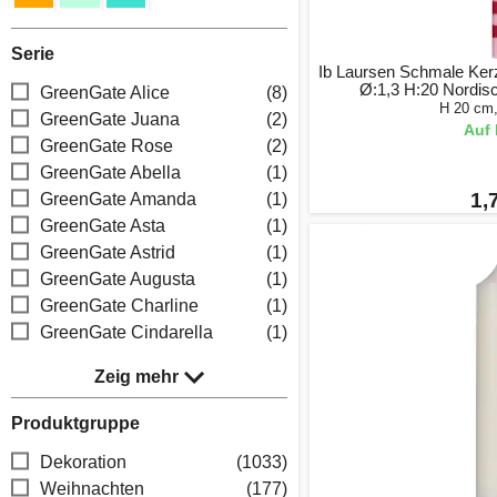
Serie
Ib Laursen Schmale Kerze
Ø:1,3 H:20 Nordis
GreenGate Alice
(8)
H 20 cm
GreenGate Juana
(2)
Auf 
GreenGate Rose
(2)
GreenGate Abella
(1)
1,
GreenGate Amanda
(1)
GreenGate Asta
(1)
GreenGate Astrid
(1)
GreenGate Augusta
(1)
GreenGate Charline
(1)
GreenGate Cindarella
(1)
Zeig mehr
Produktgruppe
Dekoration
(1033)
Weihnachten
(177)