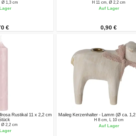
, Ø 1,3 cm
H 11 cm, Ø 2,2 cm
Lager
Auf Lager
70 €
0,90 €
lrosa Rustikal 11 x 2,2 cm
Maileg Kerzenhalter - Lamm (Ø ca. 1,
 Stück
H 8 cm, L 10 cm
, Ø 2,2 cm
Auf Lager
Lager