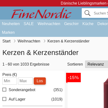
Dänische Lieblingsmarken 
Neuheiten
SALE
Weihnachten
Geschirr
Küche
Dekor
Marken
Start
Weihnachten
Kerzen & Kerzenständer
Kerzen & Kerzenständer
1 - 60 von 1033 Ergebnisse
Sortieren
Preis (€)
-15%
Los
Sonderangebot
(351)
Auf Lager
(1019)