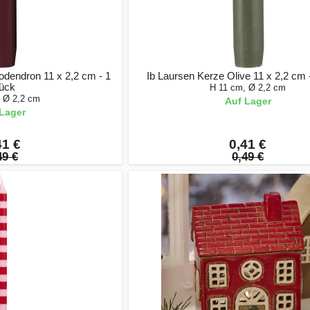
dendron 11 x 2,2 cm - 1
Ib Laursen Kerze Olive 11 x 2,2 cm 
ück
H 11 cm, Ø 2,2 cm
, Ø 2,2 cm
Auf Lager
Lager
41 €
0,41 €
49 €
0,49 €