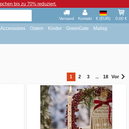
chen bis zu 70% reduziert.
Versand
Kontakt
€ (EUR)
0,00 €
Accessoires
Ostern
Kinder
GreenGate
Maileg
1
2
3
...
18
Vor