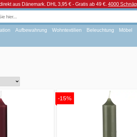
direkt aus Dänemark.
DHL 3,95 € - Gratis ab 49 €.
4000 Schnäpp
ation
Aufbewahrung
Wohntextilien
Beleuchtung
Möbel
-15%