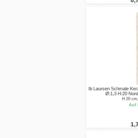
0,
Ib Laursen Schmale Kerz
Ø:1,3 H:20 Nord
H 20 cm
Auf 
1,