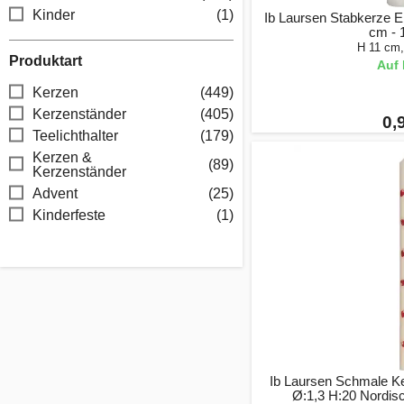
Kinder
(1)
Ib Laursen Stabkerze El
cm - 
H 11 cm
Produktart
Auf 
Kerzen
(449)
Kerzenständer
(405)
0,
Teelichthalter
(179)
Kerzen &
(89)
Kerzenständer
Advent
(25)
Kinderfeste
(1)
Ib Laursen Schmale Ke
Ø:1,3 H:20 Nordis