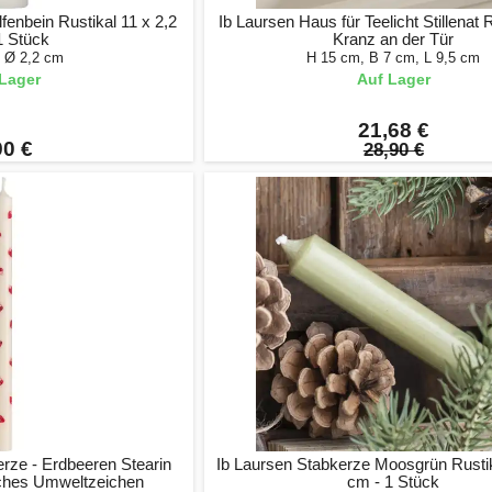
fenbein Rustikal 11 x 2,2
Ib Laursen Haus für Teelicht Stillenat
1 Stück
Kranz an der Tür
, Ø 2,2 cm
H 15 cm, B 7 cm, L 9,5 cm
Lager
Auf Lager
21,68 €
90 €
28,90 €
rze - Erdbeeren Stearin
Ib Laursen Stabkerze Moosgrün Rustik
ches Umweltzeichen
cm - 1 Stück