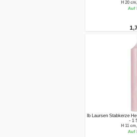
H 20 cm
Auf 
1,
Ib Laursen Stabkerze Hel
- 1
H 11 cm
Auf 