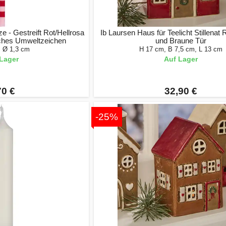
 - Gestreift Rot/Hellrosa
Ib Laursen Haus für Teelicht Stillenat
ches Umweltzeichen
und Braune Tür
, Ø 1,3 cm
H 17 cm, B 7,5 cm, L 13 cm
Lager
Auf Lager
70 €
32,90 €
-25%