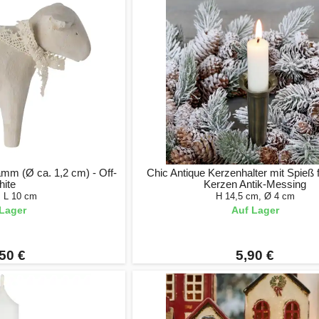
amm (Ø ca. 1,2 cm) - Off-
Chic Antique Kerzenhalter mit Spieß 
ite
Kerzen Antik-Messing
, L 10 cm
H 14,5 cm, Ø 4 cm
Lager
Auf Lager
50 €
5,90 €