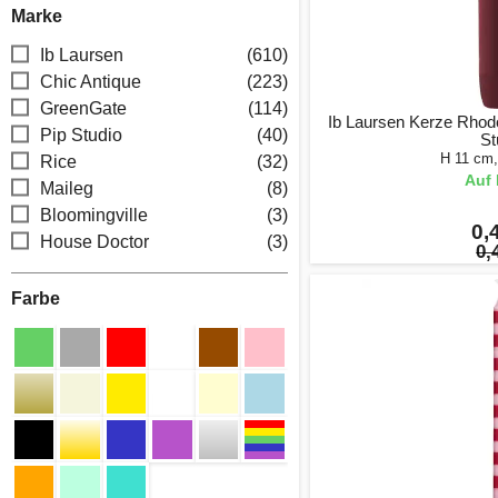
Marke
Ib Laursen
(610)
Chic Antique
(223)
GreenGate
(114)
Ib Laursen Kerze Rhodo
Pip Studio
(40)
St
H 11 cm
Rice
(32)
Auf 
Maileg
(8)
Bloomingville
(3)
0,
House Doctor
(3)
0,
Farbe