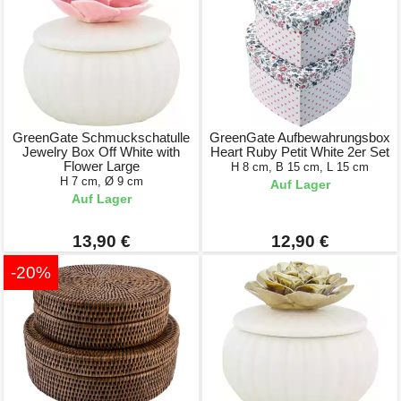
GreenGate Schmuckschatulle
GreenGate Aufbewahrungsbox
Jewelry Box Off White with
Heart Ruby Petit White 2er Set
Flower Large
H 8 cm, B 15 cm, L 15 cm
H 7 cm, Ø 9 cm
Auf Lager
Auf Lager
13,90 €
12,90 €
-20%