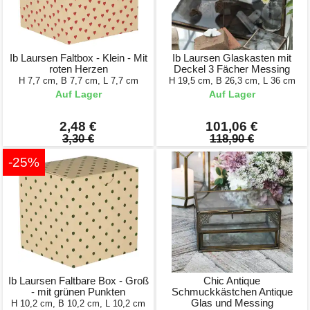
Ib Laursen Faltbox - Klein - Mit
Ib Laursen Glaskasten mit
roten Herzen
Deckel 3 Fächer Messing
H 7,7 cm, B 7,7 cm, L 7,7 cm
H 19,5 cm, B 26,3 cm, L 36 cm
Auf Lager
Auf Lager
2,48 €
101,06 €
3,30 €
118,90 €
-25%
Ib Laursen Faltbare Box - Groß
Chic Antique
- mit grünen Punkten
Schmuckkästchen Antique
Glas und Messing
H 10,2 cm, B 10,2 cm, L 10,2 cm