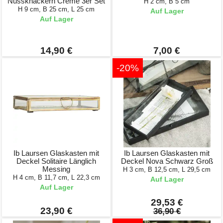
Nussknackern Creme 3er Set
H 2 cm, B 5 cm
H 9 cm, B 25 cm, L 25 cm
Auf Lager
Auf Lager
14,90 €
7,00 €
-20%
Ib Laursen Glaskasten mit
Ib Laursen Glaskasten mit
Deckel Solitaire Länglich
Deckel Nova Schwarz Groß
Messing
H 3 cm, B 12,5 cm, L 29,5 cm
H 4 cm, B 11,7 cm, L 22,3 cm
Auf Lager
Auf Lager
29,53 €
23,90 €
36,90 €