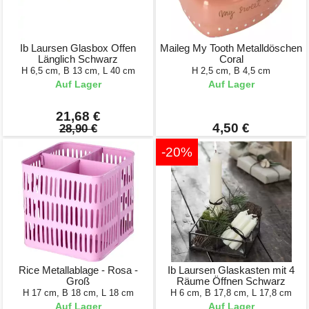
Ib Laursen Glasbox Offen
Maileg My Tooth Metalldöschen
Länglich Schwarz
Coral
H 6,5 cm, B 13 cm, L 40 cm
H 2,5 cm, B 4,5 cm
Auf Lager
Auf Lager
21,68 €
4,50 €
28,90 €
-20%
Rice Metallablage - Rosa -
Ib Laursen Glaskasten mit 4
Groß
Räume Öffnen Schwarz
H 17 cm, B 18 cm, L 18 cm
H 6 cm, B 17,8 cm, L 17,8 cm
Auf Lager
Auf Lager