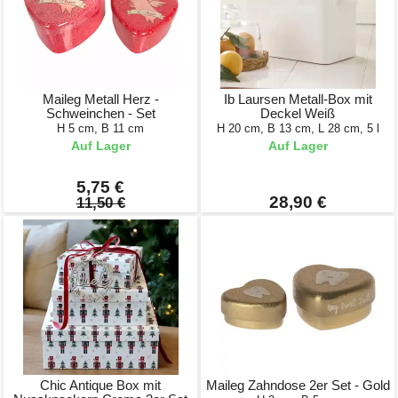
Maileg Metall Herz -
Ib Laursen Metall-Box mit
Schweinchen - Set
Deckel Weiß
H 5 cm, B 11 cm
H 20 cm, B 13 cm, L 28 cm, 5 l
Auf Lager
Auf Lager
5,75 €
28,90 €
11,50 €
Chic Antique Box mit
Maileg Zahndose 2er Set - Gold