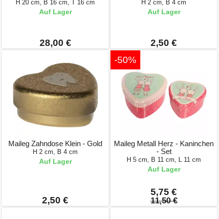
H 20 cm, B 16 cm, T 16 cm
H 2 cm, B 4 cm
Auf Lager
Auf Lager
28,00 €
2,50 €
-50%
Maileg Zahndose Klein - Gold
Maileg Metall Herz - Kaninchen
- Set
H 2 cm, B 4 cm
H 5 cm, B 11 cm, L 11 cm
Auf Lager
Auf Lager
5,75 €
2,50 €
11,50 €