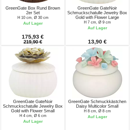
GreenGate Box Rund Brown
GreenGate GateNoir
2er Set
Schmuckschatulle Jewelry Box
Gold with Flower Large
H 10 cm, Ø 30 cm
H 7 cm, Ø 9 cm
Auf Lager
Auf Lager
175,93 €
13,90 €
219,90 €
GreenGate GateNoir
GreenGate Schmuckkästchen
Schmuckschatulle Jewelry Box
Daisy Multicolor Small
Gold with Flower Small
H 8 cm, Ø 8 cm
H 4 cm, Ø 6 cm
Auf Lager
Auf Lager