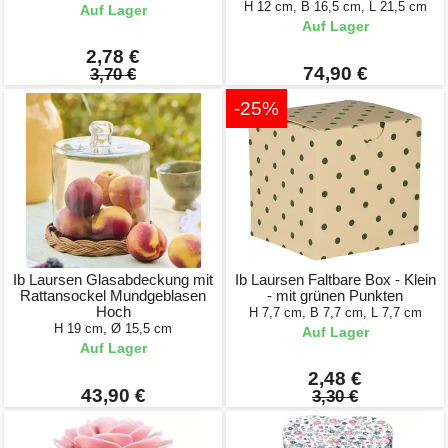
H 12 cm, B 16,5 cm, L 21,5 cm
Auf Lager
Auf Lager
2,78 €
74,90 €
3,70 €
-25%
Ib Laursen Glasabdeckung mit
Ib Laursen Faltbare Box - Klein
Rattansockel Mundgeblasen
- mit grünen Punkten
Hoch
H 7,7 cm, B 7,7 cm, L 7,7 cm
H 19 cm, Ø 15,5 cm
Auf Lager
Auf Lager
2,48 €
43,90 €
3,30 €