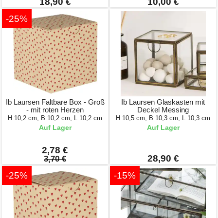
18,90 €
10,00 €
-25%
Ib Laursen Faltbare Box - Groß
Ib Laursen Glaskasten mit
- mit roten Herzen
Deckel Messing
H 10,2 cm, B 10,2 cm, L 10,2 cm
H 10,5 cm, B 10,3 cm, L 10,3 cm
Auf Lager
Auf Lager
2,78 €
28,90 €
3,70 €
-25%
-15%