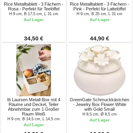
Rice Metalltablett - 3 Fächern -
Rice Metalltablett - 3 Fächern -
Rosa - Perfekt für Teelöffel
Pink - Perfekt für Lattelöffel
H 9 cm, B 17,5 cm, L 31 cm
H 9 cm, B 25 cm, L 31 cm
Auf Lager
Auf Lager
34,50 €
44,90 €
Ib Laursen Metall-Box mit 4
GreenGate Schmuckkästchen
Räume und Deckel, Teiler
- Jewelry Box Flower White
Abnehmbar zum 1 Großer
with Gold Small
Raum Weiß
H 8,5 cm, Ø 8,5 cm
H 9 cm, B 14,5 cm, L 14,5 cm
Auf Lager
Auf Lager