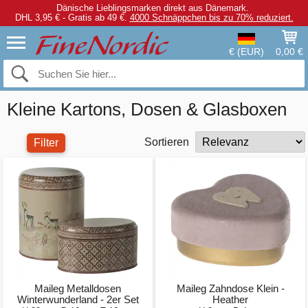
Dänische Lieblingsmarken direkt aus Dänemark.
DHL 3,95 € - Gratis ab 49 €.
4000 Schnäppchen bis zu 70% reduziert.
€ (EUR)
0,00 €
Kleine Kartons, Dosen & Glasboxen
Sortieren
Filter
Maileg Metalldosen
Maileg Zahndose Klein -
Winterwunderland - 2er Set
Heather