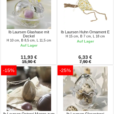
Ib Laursen Glashase mit
Ib Laursen Huhn Ornament E
Deckel
H 15 cm, B 7 cm, L 18 cm
H 10 cm, B 8,5 cm, L 11,5 cm
Auf Lager
Auf Lager
11,93 €
6,33 €
15,90 €
7,90 €
-15%
-25%
Ib Laursen Osterei Mango zum
Ib Laursen Glasosterei