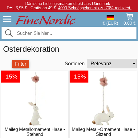
Dänische Lieblingsmarken direkt aus Dänemark.
DHL 3,95 € - Gratis ab 49 €.
4000 Schnäppchen bis zu 70% reduziert.
€ (EUR)
0,00 €
Osterdekoration
Sortieren
Filter
-15%
-15%
Maileg Metallornament Hase -
Maileg Metall-Ornament Hase -
Stehend
Sitzend