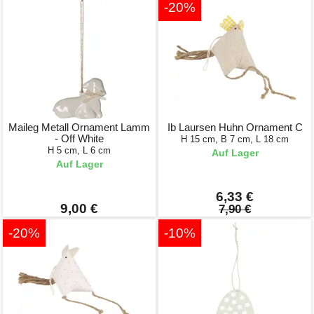
-20%
Maileg Metall Ornament Lamm
Ib Laursen Huhn Ornament C
- Off White
H 15 cm, B 7 cm, L 18 cm
H 5 cm, L 6 cm
Auf Lager
Auf Lager
6,33 €
9,00 €
7,90 €
-20%
-10%