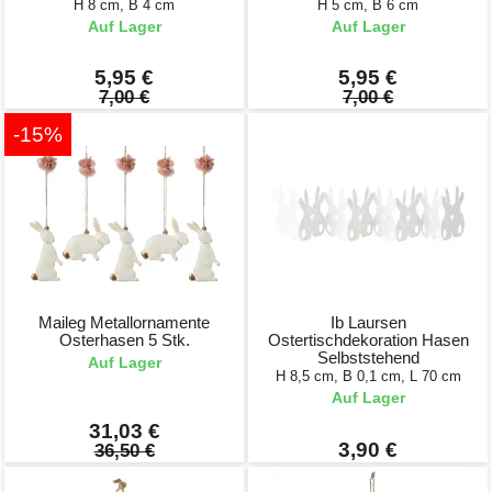
H 8 cm, B 4 cm
H 5 cm, B 6 cm
Auf Lager
Auf Lager
5,95 €
5,95 €
7,00 €
7,00 €
-15%
Maileg Metallornamente
Ib Laursen
Osterhasen 5 Stk.
Ostertischdekoration Hasen
Selbststehend
Auf Lager
H 8,5 cm, B 0,1 cm, L 70 cm
Auf Lager
31,03 €
3,90 €
36,50 €