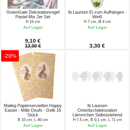
GreenGate Dekorationvogel
Ib Laursen Ei zum Aufhängen -
Pastel Mix 2er Set
Weiß
H 16 cm
H 7 cm, Ø 4 cm
Auf Lager
Auf Lager
9,10 €
3,30 €
13,00 €
-20%
Maileg Papierservietten Happy
Ib Laursen
Easter - Mille Oeufs - Gelb 16
Ostertischdekoration
Stück
Lämmchen Selbststehend
B 33 cm, L 40 cm
H 7,5 cm, B 0,1 cm, L 71 cm
Auf Lager
Auf Lager