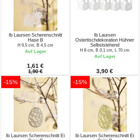
Ib Laursen Scherenschnitt
Ib Laursen
Hase B
Ostertischdekoration Hühner
Selbststehend
H 9,5 cm, B 4,5 cm
H 8 cm, B 0,1 cm, L 70 cm
Auf Lager
Auf Lager
1,61 €
3,90 €
1,90 €
-15%
-15%
Ib Laursen Scherenschnitt Ei
Ib Laursen Scherenschnitt Ei