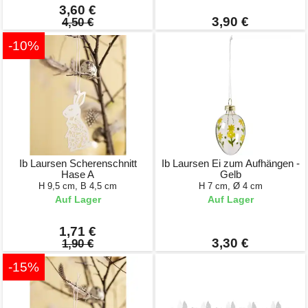
3,60 €
3,90 €
4,50 €
-10%
Ib Laursen Scherenschnitt
Ib Laursen Ei zum Aufhängen -
Hase A
Gelb
H 9,5 cm, B 4,5 cm
H 7 cm, Ø 4 cm
Auf Lager
Auf Lager
1,71 €
3,30 €
1,90 €
-15%