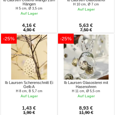
Hängen
H 10 cm, Ø 7 cm
H 5 cm, Ø 3,5 cm
Auf Lager
Auf Lager
4,16 €
5,63 €
4,90 €
7,50 €
-25%
-25%
Ib Laursen Scherenschnitt Ei
Ib Laursen Glasosterei mit
Gelb A
Hasenohren
H 8 cm, B 5,7 cm
H 11 cm, Ø 5,5 cm
Auf Lager
Auf Lager
1,43 €
8,93 €
1,90 €
11,90 €