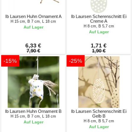
Ib Laursen Huhn Ornament A
Ib Laursen Scherenschnitt Ei
Creme A
H 15 cm, B 7 cm, L 18 cm
H 8 cm, B 5,7 cm
Auf Lager
Auf Lager
6,33 €
1,71 €
7,90 €
1,90 €
-15%
-25%
Ib Laursen Huhn Ornament B
Ib Laursen Scherenschnitt Ei
Gelb B
H 15 cm, B 7 cm, L 18 cm
H 8 cm, B 5,7 cm
Auf Lager
Auf Lager