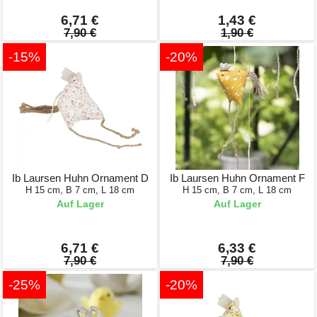
6,71 €
1,43 €
7,90 €
1,90 €
-15%
-20%
Ib Laursen Huhn Ornament D
Ib Laursen Huhn Ornament F
H 15 cm, B 7 cm, L 18 cm
H 15 cm, B 7 cm, L 18 cm
Auf Lager
Auf Lager
6,71 €
6,33 €
7,90 €
7,90 €
-25%
-20%