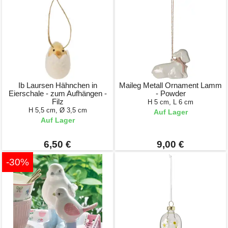
Ib Laursen Hähnchen in
Maileg Metall Ornament Lamm
Eierschale - zum Aufhängen -
- Powder
Filz
H 5 cm, L 6 cm
H 5,5 cm, Ø 3,5 cm
Auf Lager
Auf Lager
6,50 €
9,00 €
-30%