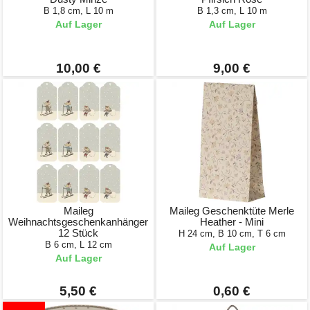
B 1,8 cm, L 10 m
B 1,3 cm, L 10 m
Auf Lager
Auf Lager
10,00 €
9,00 €
Maileg
Maileg Geschenktüte Merle
Weihnachtsgeschenkanhänger
Heather - Mini
12 Stück
H 24 cm, B 10 cm, T 6 cm
B 6 cm, L 12 cm
Auf Lager
Auf Lager
5,50 €
0,60 €