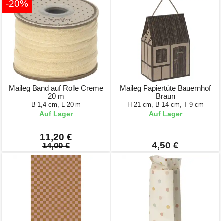
-20%
Maileg Band auf Rolle Creme
Maileg Papiertüte Bauernhof
20 m
Braun
B 1,4 cm, L 20 m
H 21 cm, B 14 cm, T 9 cm
Auf Lager
Auf Lager
11,20 €
4,50 €
14,00 €