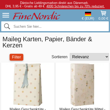
Dänische Lieblingsmarken direkt aus Dänemark.
DHL 3,95 € - Gratis ab 49 €.
4000 Schnäppchen bis zu 70% reduziert.
€ (EUR)
0,00 €
Maileg Karten, Papier, Bänder &
Kerzen
Sortieren
Filter
Maileg Geschenktüte -
Maileg Geschenktüte Mittel -