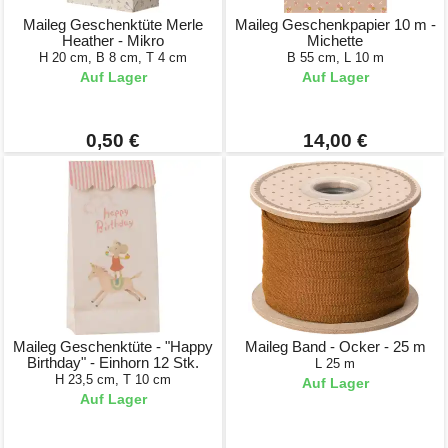
Maileg Geschenktüte Merle
Maileg Geschenkpapier 10 m -
Heather - Mikro
Michette
H 20 cm, B 8 cm, T 4 cm
B 55 cm, L 10 m
Auf Lager
Auf Lager
0,50 €
14,00 €
Maileg Geschenktüte - "Happy
Maileg Band - Ocker - 25 m
Birthday" - Einhorn 12 Stk.
L 25 m
H 23,5 cm, T 10 cm
Auf Lager
Auf Lager