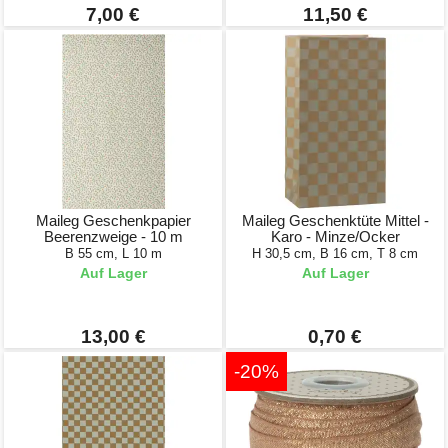
7,00 €
11,50 €
Maileg Geschenkpapier
Maileg Geschenktüte Mittel -
Beerenzweige - 10 m
Karo - Minze/Ocker
B 55 cm, L 10 m
H 30,5 cm, B 16 cm, T 8 cm
Auf Lager
Auf Lager
13,00 €
0,70 €
-20%