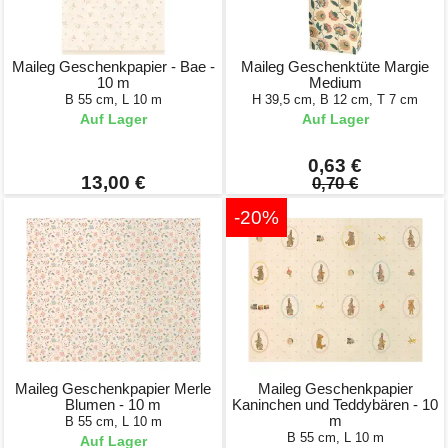
Maileg Geschenkpapier - Bae -
Maileg Geschenktüte Margie
10 m
Medium
B 55 cm, L 10 m
H 39,5 cm, B 12 cm, T 7 cm
Auf Lager
Auf Lager
0,63 €
13,00 €
0,70 €
-20%
Maileg Geschenkpapier Merle
Maileg Geschenkpapier
Blumen - 10 m
Kaninchen und Teddybären - 10
m
B 55 cm, L 10 m
B 55 cm, L 10 m
Auf Lager