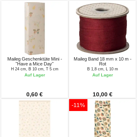
Maileg Geschenktüte Mini -
Maileg Band 18 mm x 10 m -
"Have a Mice Day"
Rot
H 24 cm, B 10 cm, T 5 cm
B 1,8 cm, L 10 m
Auf Lager
Auf Lager
0,60 €
10,00 €
-11%