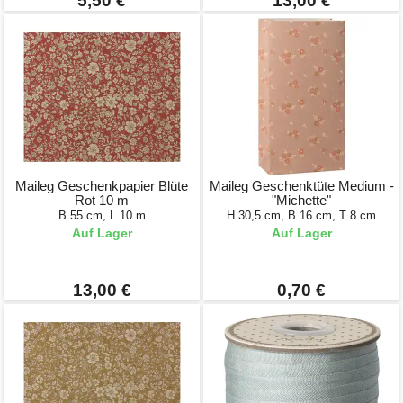
5,50 €
13,00 €
Maileg Geschenkpapier Blüte
Maileg Geschenktüte Medium -
Rot 10 m
"Michette"
B 55 cm, L 10 m
H 30,5 cm, B 16 cm, T 8 cm
Auf Lager
Auf Lager
13,00 €
0,70 €