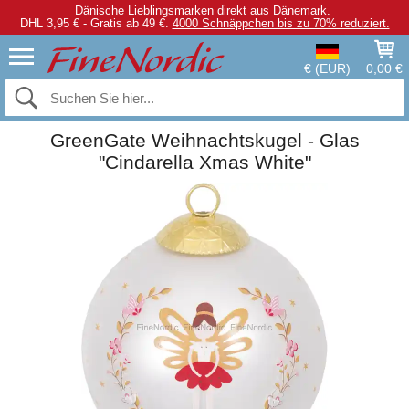
Dänische Lieblingsmarken direkt aus Dänemark.
DHL 3,95 € - Gratis ab 49 €.
4000 Schnäppchen bis zu 70% reduziert.
€ (EUR)
0,00 €
GreenGate Weihnachtskugel - Glas
"Cindarella Xmas White"