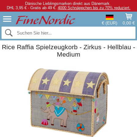
Dänische Lieblingsmarken direkt aus Dänemark.
DHL 3,95 € - Gratis ab 49 €.
4000 Schnäppchen bis zu 70% reduziert.
€ (EUR)
0,00 €
Rice Raffia Spielzeugkorb - Zirkus - Hellblau -
Medium