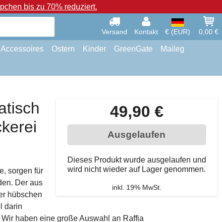
chen bis zu 70% reduziert.
Versand
Kontakt
€ (EUR)
0,00 €
Accessoires
Ostern
Kinder
GreenGate
Maileg
atisch
49,90 €
ckerei
Ausgelaufen
Dieses Produkt wurde ausgelaufen und
wird nicht wieder auf Lager genommen.
e, sorgen für
den. Der aus
inkl. 19% MwSt.
ner hübschen
l darin
 Wir haben eine große Auswahl an Raffia