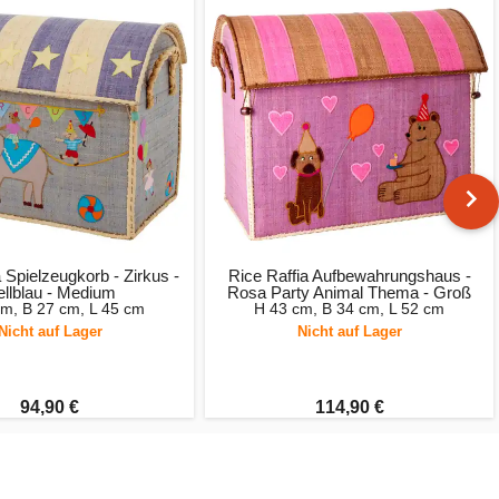
 Spielzeugkorb - Zirkus -
Rice Raffia Aufbewahrungshaus -
llblau - Medium
Rosa Party Animal Thema - Groß
cm, B 27 cm, L 45 cm
H 43 cm, B 34 cm, L 52 cm
Nicht auf Lager
Nicht auf Lager
94,90 €
114,90 €