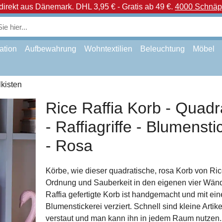
direkt aus Dänemark.
DHL 3,95 € - Gratis ab 49 €.
4000 Schnäpp
ation
Aufbewahrung
Wohntextilien
Beleuchtung
Möbel
kisten
Rice Raffia Korb - Quadr
- Raffiagriffe - Blumensti
- Rosa
Körbe, wie dieser quadratische, rosa Korb von Ric
Ordnung und Sauberkeit in den eigenen vier Wän
Raffia gefertigte Korb ist handgemacht und mit ei
Blumenstickerei verziert. Schnell sind kleine Artike
verstaut und man kann ihn in jedem Raum nutzen.