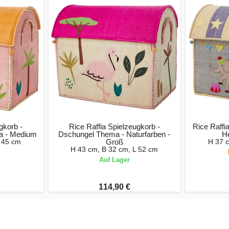
gkorb -
Rice Raffia Spielzeugkorb -
Rice Raffia
a - Medium
Dschungel Thema - Naturfarben -
He
 45 cm
Groß
H 37 
H 43 cm, B 32 cm, L 52 cm
Auf Lager
114,90 €