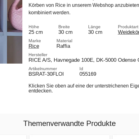
Körben von Rice in unserem Webshop anzubieten 
kombiniert werden.
Höhe
Breite
Länge
Produktart
25 cm
30 cm
30 cm
Weidekör
Marke
Material
Rice
Raffia
Hersteller
RICE A/S, Havnegade 100E, DK-5000 Odense 
Artikelnummer
Id
BSRAT-30FLOI
055169
Klicken Sie oben auf eine der unterstrichenen Ei
entdecken.
Themenverwandte Produkte