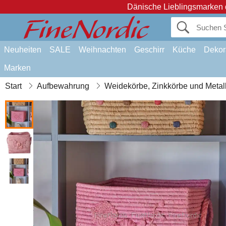
Dänische Lieblingsmarken 
Neuheiten
SALE
Weihnachten
Geschirr
Küche
Dekor
Marken
Start
Aufbewahrung
Weidekörbe, Zinkkörbe und Metall