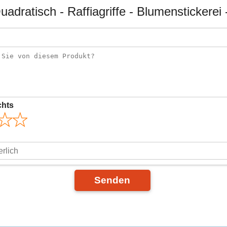
Quadratisch - Raffiagriffe - Blumenstickere
chts
Senden