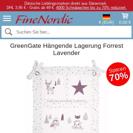
Dänische Lieblingsmarken direkt aus Dänemark.
DHL 3,95 € - Gratis ab 49 €.
4000 Schnäppchen bis zu 70% reduziert.
€ (EUR)
0,00 €
GreenGate Hängende Lagerung Forrest
Lavender
Sparen
70%