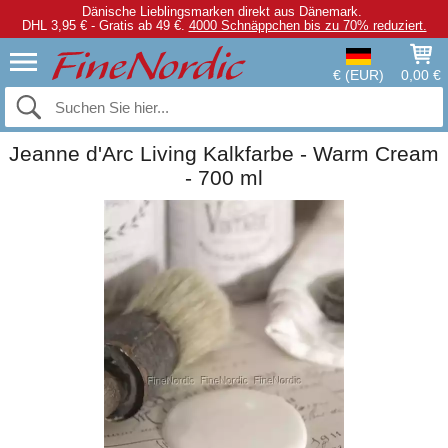
Dänische Lieblingsmarken direkt aus Dänemark.
DHL 3,95 € - Gratis ab 49 €.
4000 Schnäppchen bis zu 70% reduziert.
€ (EUR)
0,00 €
Jeanne d'Arc Living Kalkfarbe - Warm Cream
- 700 ml