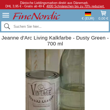
Dänische Lieblingsmarken direkt aus Dänemark.
DHL 3,95 € - Gratis ab 49 €.
4000 Schnäppchen bis zu 70% reduziert.
€ (EUR)
0,00 €
Jeanne d'Arc Living Kalkfarbe - Dusty Green -
700 ml