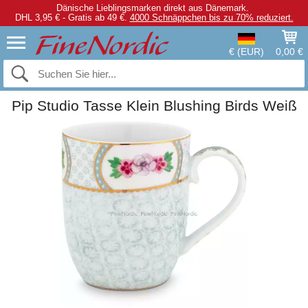
Dänische Lieblingsmarken direkt aus Dänemark.
DHL 3,95 € - Gratis ab 49 €.
4000 Schnäppchen bis zu 70% reduziert.
€ (EUR)
0,00 €
Pip Studio Tasse Klein Blushing Birds Weiß