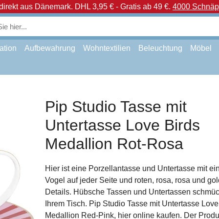
direkt aus Dänemark.
DHL 3,95 € - Gratis ab 49 €.
4000 Schnäpp
ation
Aufbewahrung
Wohntextilien
Beleuchtung
Möbel
Pip Studio Tasse mit
Untertasse Love Birds
Medallion Rot-Rosa
Hier ist eine Porzellantasse und Untertasse mit e
Vogel auf jeder Seite und roten, rosa, rosa und go
Details. Hübsche Tassen und Untertassen schmüc
Ihrem Tisch. Pip Studio Tasse mit Untertasse Love
Medallion Red-Pink, hier online kaufen. Der Pro