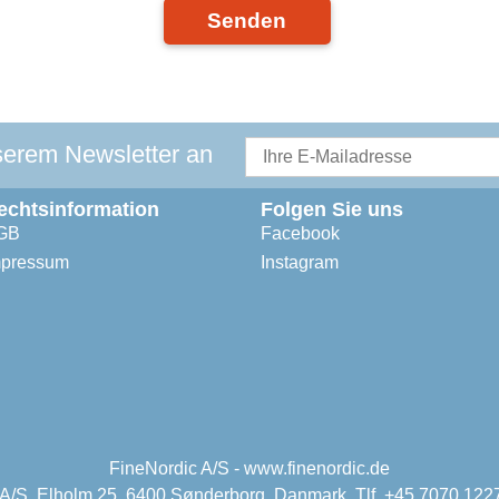
Senden
serem Newsletter an
echtsinformation
Folgen Sie uns
GB
Facebook
mpressum
Instagram
FineNordic A/S - www.finenordic.de
 A/S, Elholm 25, 6400 Sønderborg, Danmark. Tlf. +45 7070 1