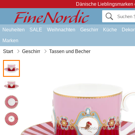
Dänische Lieblingsmarken 
Neuheiten
SALE
Weihnachten
Geschirr
Küche
Dekor
Marken
Start
Geschirr
Tassen und Becher