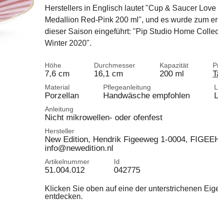
Herstellers in Englisch lautet "Cup & Saucer Love
Medallion Red-Pink 200 ml", und es wurde zum er
dieser Saison eingeführt: "Pip Studio Home Collec
Winter 2020".
Höhe
Durchmesser
Kapazität
P
7,6 cm
16,1 cm
200 ml
T
Material
Pflegeanleitung
L
Porzellan
Handwäsche empfohlen
L
Anleitung
Nicht mikrowellen- oder ofenfest
Hersteller
New Edition, Hendrik Figeeweg 1-0004, FIGEEH
info@newedition.nl
Artikelnummer
Id
51.004.012
042775
Klicken Sie oben auf eine der unterstrichenen Ei
entdecken.