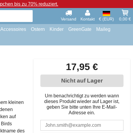
chen bis zu 70% reduziert.
Versand
Kontakt
€ (EUR)
0,00 €
Accessoires
Ostern
Kinder
GreenGate
Maileg
17,95 €
Nicht auf Lager
Um benachrichtigt zu werden wann
dieses Produkt wieder auf Lager ist,
inem kleinen
geben Sie bitte unten Ihre E-Mail-
ldenen
Adresse ein.
ken auf
 Birds
duktname des