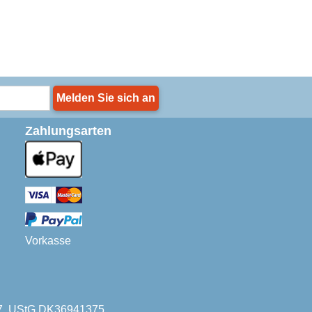
Melden Sie sich an
Zahlungsarten
Vorkasse
227. UStG DK36941375