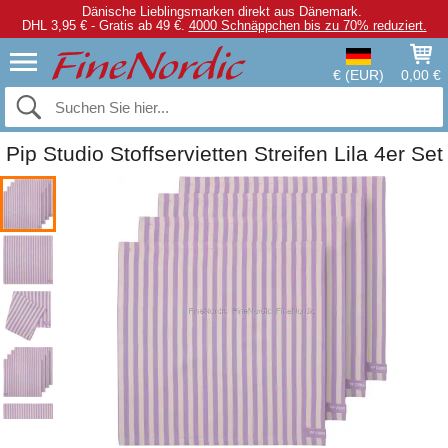
Dänische Lieblingsmarken direkt aus Dänemark.
DHL 3,95 € - Gratis ab 49 €.
4000 Schnäppchen bis zu 70% reduziert.
€ (EUR)
0,00 €
Pip Studio Stoffservietten Streifen Lila 4er Set