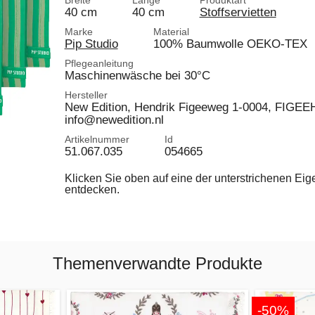
Breite
Länge
Produktart
40 cm
40 cm
Stoffservietten
Marke
Material
Pip Studio
100% Baumwolle OEKO-TEX
Pflegeanleitung
Maschinenwäsche bei 30°C
Hersteller
New Edition, Hendrik Figeeweg 1-0004, FIGEEH
info@newedition.nl
Artikelnummer
Id
51.067.035
054665
Klicken Sie oben auf eine der unterstrichenen Ei
entdecken.
Themenverwandte Produkte
-50%