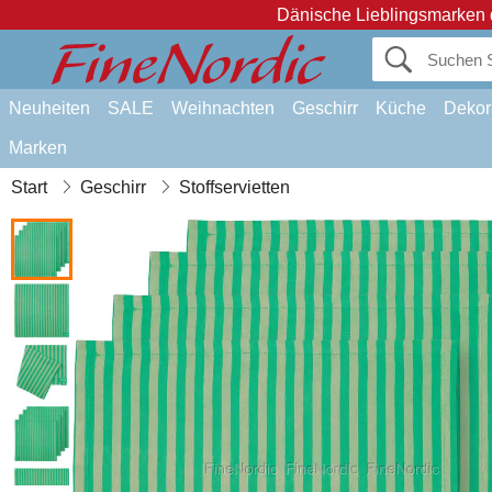
Dänische Lieblingsmarken 
Neuheiten
SALE
Weihnachten
Geschirr
Küche
Dekor
Marken
Start
Geschirr
Stoffservietten