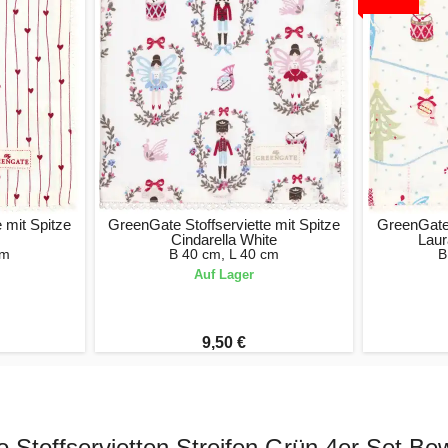
 mit Spitze
GreenGate Stoffserviette mit Spitze
GreenGate 
Cindarella White
Laur
cm
B 40 cm, L 40 cm
B
Auf Lager
9,50 €
o Stoffservietten Streifen Grün 4er Set B