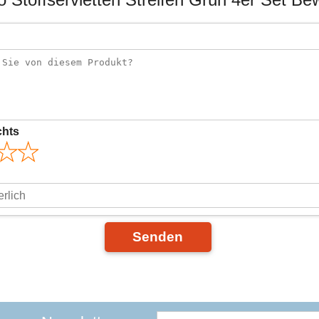
chts
Senden