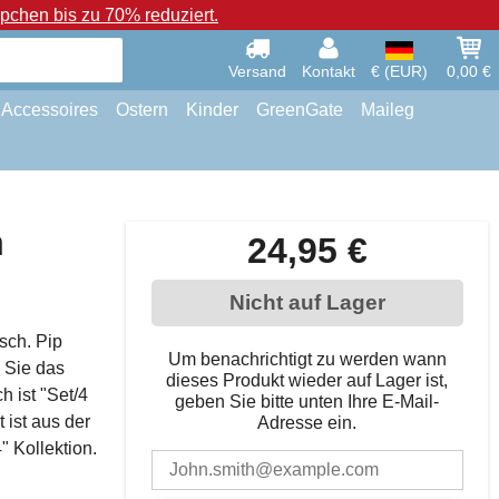
chen bis zu 70% reduziert.
Versand
Kontakt
€ (EUR)
0,00 €
Accessoires
Ostern
Kinder
GreenGate
Maileg
n
24,95 €
Nicht auf Lager
isch. Pip
Um benachrichtigt zu werden wann
n Sie das
dieses Produkt wieder auf Lager ist,
h ist "Set/4
geben Sie bitte unten Ihre E-Mail-
ist aus der
Adresse ein.
 Kollektion.