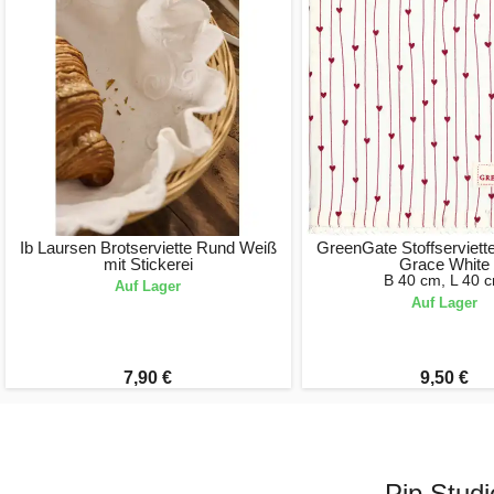
Ib Laursen Brotserviette Rund Weiß
GreenGate Stoffserviette
mit Stickerei
Grace White
B 40 cm, L 40 
Auf Lager
Auf Lager
7,90 €
9,50 €
Pip Studi