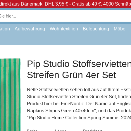
direkt aus Dänemark.
DHL 3,95 € - Gratis ab 49 €.
4000 Schnäpp
ation
Aufbewahrung
Wohntextilien
Beleuchtung
Möbel
Pip Studio Stoffserviette
Streifen Grün 4er Set
Nette Stoffservietten sehen toll aus auf Ihrem Esst
Studio Stoffservietten Streifen Grün 4er Set, finde
Produkt hier bei FineNordic. Der Name auf Englisc
Napkins Stripes Green 40x40cm", und das Produkt 
"Pip Studio Home Collection Spring Summer 2024"