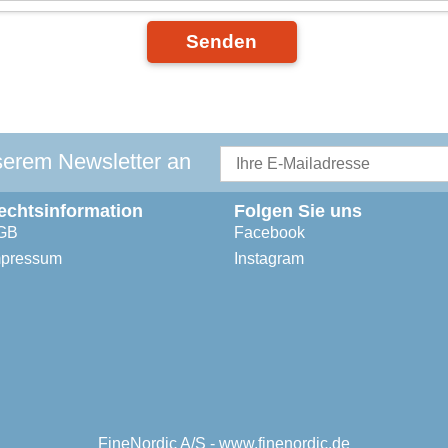
Senden
serem Newsletter an
echtsinformation
Folgen Sie uns
GB
Facebook
mpressum
Instagram
FineNordic A/S - www.finenordic.de