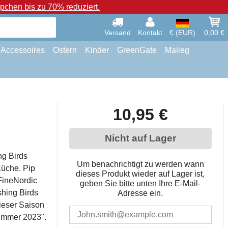
chen bis zu 70% reduziert.
Versand
Kontakt
€ (EUR)
0,00 €
Accessoires
Ostern
Kinder
GreenGate
Maileg
10,95 €
Nicht auf Lager
ng Birds
Um benachrichtigt zu werden wann
Küche. Pip
dieses Produkt wieder auf Lager ist,
 FineNordic
geben Sie bitte unten Ihre E-Mail-
shing Birds
Adresse ein.
ieser Saison
Summer 2023".