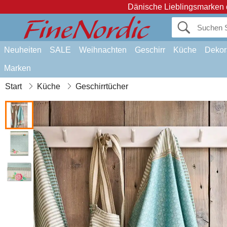
Dänische Lieblingsmarken 
Neuheiten
SALE
Weihnachten
Geschirr
Küche
Dekor
Marken
Start
Küche
Geschirrtücher