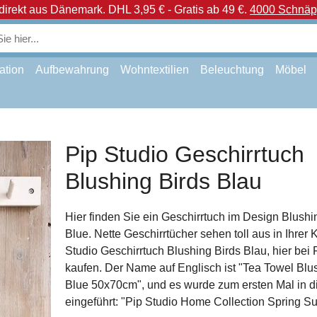
direkt aus Dänemark.
DHL 3,95 € - Gratis ab 49 €.
4000 Schnäpp
ation
Aufbewahrung
Wohntextilien
Beleuchtung
Möbel
Pip Studio Geschirrtuch
Blushing Birds Blau
Hier finden Sie ein Geschirrtuch im Design Blushi
Blue. Nette Geschirrtücher sehen toll aus in Ihrer 
Studio Geschirrtuch Blushing Birds Blau, hier bei
kaufen. Der Name auf Englisch ist "Tea Towel Blu
Blue 50x70cm", und es wurde zum ersten Mal in d
eingeführt: "Pip Studio Home Collection Spring 