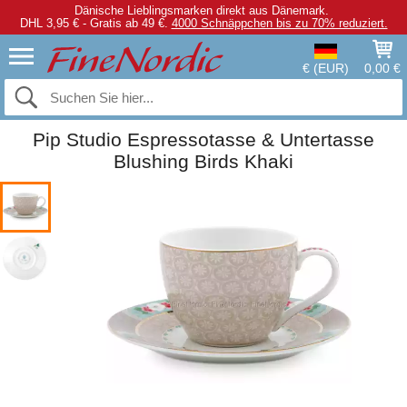
Dänische Lieblingsmarken direkt aus Dänemark.
DHL 3,95 € - Gratis ab 49 €.
4000 Schnäppchen bis zu 70% reduziert.
€ (EUR)
0,00 €
Pip Studio Espressotasse & Untertasse
Blushing Birds Khaki