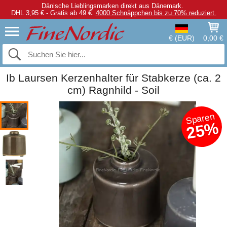
Dänische Lieblingsmarken direkt aus Dänemark.
DHL 3,95 € - Gratis ab 49 €.
4000 Schnäppchen bis zu 70% reduziert.
€ (EUR)
0,00 €
Ib Laursen Kerzenhalter für Stabkerze (ca. 2
cm) Ragnhild - Soil
Sparen
25%