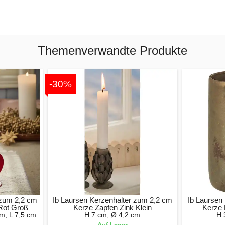
Themenverwandte Produkte
-30%
 zum 2,2 cm
Ib Laursen Kerzenhalter zum 2,2 cm
Ib Laursen
Rot Groß
Kerze Zapfen Zink Klein
Kerze
m, L 7,5 cm
H 7 cm, Ø 4,2 cm
H 