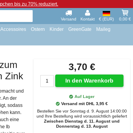
chen bis zu 70% reduziert.
Versand
Kontakt
€ (EUR)
0,00 €
Accessoires
Ostern
Kinder
GreenGate
Maileg
 zum
3,70 €
h Zink
In den Warenkorb
gemacht und
Auf Lager
. An der
Versand mit DHL 3,95 €
igt, sodass
Bestellen Sie vor Sonntag d. 9. August 14:00:00
tehen kann.
und Ihre Bestellung wird voraussichtlich geliefert
auch eine
Zwischen Dienstag d. 11. August und
Donnerstag d. 13. August
he Ib