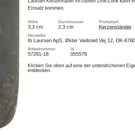
Laursen Kerzenhalter im coolen Zink-Look kann vi
Einsatz kommen.
Höhe
Durchmesser
Produktart
3,3 cm
2,3 cm
Kerzenständer
Hersteller
Ib Laursen ApS, Øster Vedsted Vej 12, DK-676
Artikelnummer
Id
57291-18
055579
Klicken Sie oben auf eine der unterstrichenen Ei
entdecken.