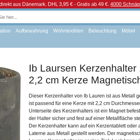
direkt aus Dänemark.
DHL 3,95 € - Gratis ab 49 €.
4000 Schnäpp
ation
Aufbewahrung
Wohntextilien
Beleuchtung
Möbel
Ib Laursen Kerzenhalter
2,2 cm Kerze Magnetisc
Dieser Kerzenhalter von Ib Lauren ist aus Metall 
ist passend für eine Kerze mit 2,2 cm Durchmesser
Unterseite des Kerzenhalters ist ein Magnet befest
der Halter sicher und fest auf einer Metallfläche s
Der Kerzenhalter kann auf ein Kerzentablett oder 
Laterne aus Metall gestellt werden. Der magnetisc