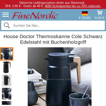
Dänische Lieblingsmarken direkt aus Dänemark.
DHL 3,95 € - Gratis ab 49 €.
4000 Schnäppchen bis zu 70% reduziert.
€ (EUR)
0,00 €
House Doctor Thermoskanne Cole Schwarz
Edelstahl mit Buchenholzgriff