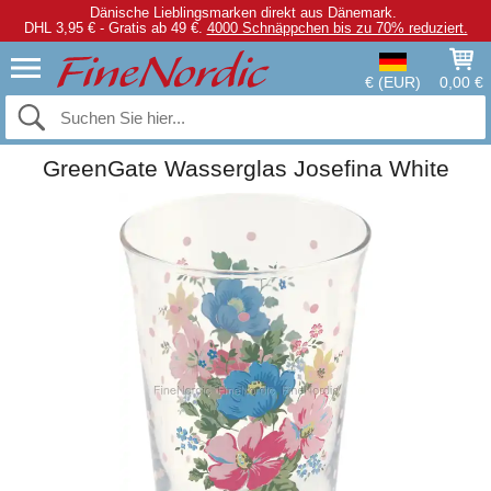
Dänische Lieblingsmarken direkt aus Dänemark.
DHL 3,95 € - Gratis ab 49 €.
4000 Schnäppchen bis zu 70% reduziert.
€ (EUR)
0,00 €
GreenGate Wasserglas Josefina White