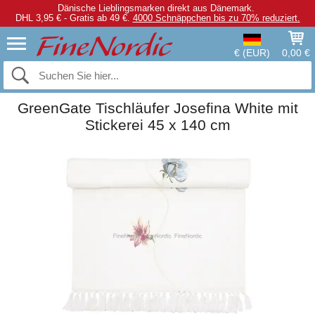
Dänische Lieblingsmarken direkt aus Dänemark.
DHL 3,95 € - Gratis ab 49 €.
4000 Schnäppchen bis zu 70% reduziert.
€ (EUR)
0,00 €
GreenGate Tischläufer Josefina White mit
Stickerei 45 x 140 cm