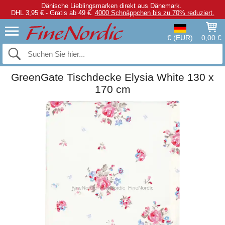
Dänische Lieblingsmarken direkt aus Dänemark.
DHL 3,95 € - Gratis ab 49 €.
4000 Schnäppchen bis zu 70% reduziert.
€ (EUR)
0,00 €
GreenGate Tischdecke Elysia White 130 x
170 cm