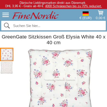
Dänische Lieblingsmarken direkt aus Dänemark.
DHL 3,95 € - Gratis ab 49 €.
4000 Schnäppchen bis zu 70% reduziert.
€ (EUR)
0,00 €
GreenGate Sitzkissen Groß Elysia White 40 x
40 cm