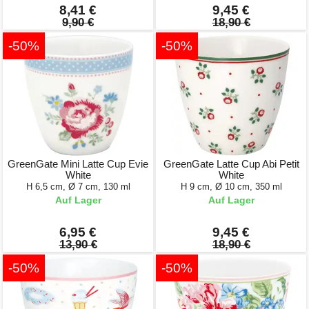
8,41 €
9,45 €
9,90 €
18,90 €
-50%
-50%
GreenGate Mini Latte Cup Evie
GreenGate Latte Cup Abi Petit
White
White
H 6,5 cm, Ø 7 cm, 130 ml
H 9 cm, Ø 10 cm, 350 ml
Auf Lager
Auf Lager
6,95 €
9,45 €
13,90 €
18,90 €
-50%
-50%