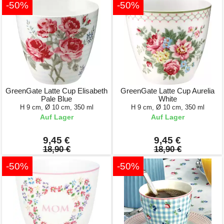
-50%
-50%
GreenGate Latte Cup Elisabeth
GreenGate Latte Cup Aurelia
Pale Blue
White
H 9 cm, Ø 10 cm, 350 ml
H 9 cm, Ø 10 cm, 350 ml
Auf Lager
Auf Lager
9,45 €
9,45 €
18,90 €
18,90 €
-50%
-50%