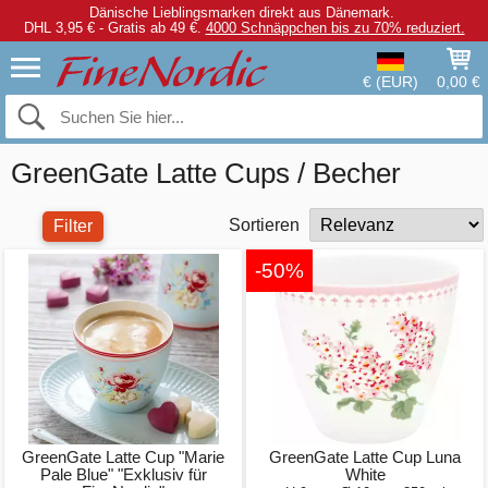
Dänische Lieblingsmarken direkt aus Dänemark.
DHL 3,95 € - Gratis ab 49 €.
4000 Schnäppchen bis zu 70% reduziert.
€ (EUR)
0,00 €
GreenGate Latte Cups / Becher
Sortieren
Filter
-50%
GreenGate Latte Cup "Marie
GreenGate Latte Cup Luna
Pale Blue" "Exklusiv für
White