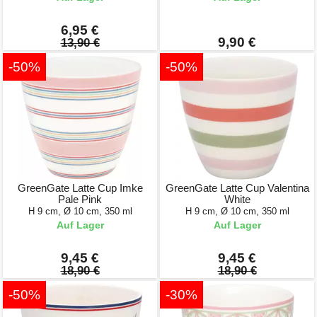
6,95 €
9,90 €
13,90 €
-50%
-50%
GreenGate Latte Cup Imke
GreenGate Latte Cup Valentina
Pale Pink
White
H 9 cm, Ø 10 cm, 350 ml
H 9 cm, Ø 10 cm, 350 ml
Auf Lager
Auf Lager
9,45 €
9,45 €
18,90 €
18,90 €
-50%
-30%