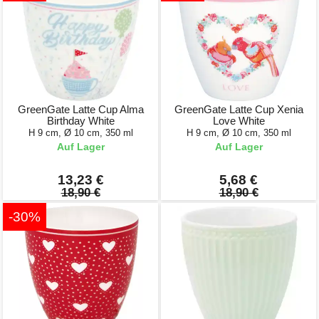
GreenGate Latte Cup Alma
GreenGate Latte Cup Xenia
Birthday White
Love White
H 9 cm, Ø 10 cm, 350 ml
H 9 cm, Ø 10 cm, 350 ml
Auf Lager
Auf Lager
13,23 €
5,68 €
18,90 €
18,90 €
-30%