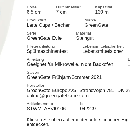
Höhe
Durchmesser
Kapazität
6,5 cm
7 cm
130 ml
Produktart
Marke
Latte Cups / Becher
GreenGate
Serie
Material
GreenGate Evie
Steingut
Pflegeanleitung
Lebensmittelsicherheit
Spülmaschinenfest
Lebensmittelsicher
Anleitung
L
Geeignet für Mikrowelle, nicht Backofen
1
Saison
GreenGate Frühjahr/Sommer 2021
Hersteller
GreenGate Europe A/S, Strandvejen 781, DK-
online@greengatehome.com
Artikelnummer
Id
STWMLAEVI0106
042209
Klicken Sie oben auf eine der unterstrichenen Ei
entdecken.