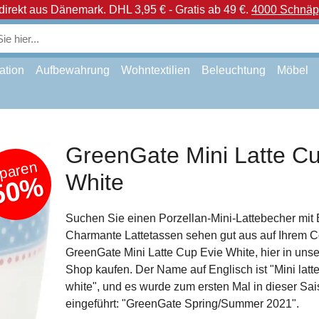
direkt aus Dänemark.
DHL 3,95 € - Gratis ab 49 €.
4000 Schnäpp
ation
Aufbewahrung
Wohntextilien
Beleuchtung
Möbel
GreenGate Mini Latte Cu
paren
White
50%
Suchen Sie einen Porzellan-Mini-Lattebecher mit
Charmante Lattetassen sehen gut aus auf Ihrem C
GreenGate Mini Latte Cup Evie White, hier in uns
Shop kaufen. Der Name auf Englisch ist "Mini latt
white", und es wurde zum ersten Mal in dieser Sa
eingeführt: "GreenGate Spring/Summer 2021".