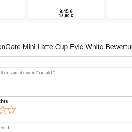
9,45 €
18,90 €
nGate Mini Latte Cup Evie White Bewert
chts