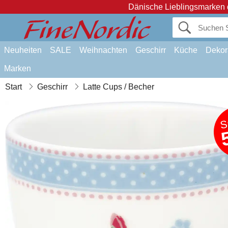
Dänische Lieblingsmarken 
Neuheiten
SALE
Weihnachten
Geschirr
Küche
Dekor
Marken
Start
Geschirr
Latte Cups / Becher
S