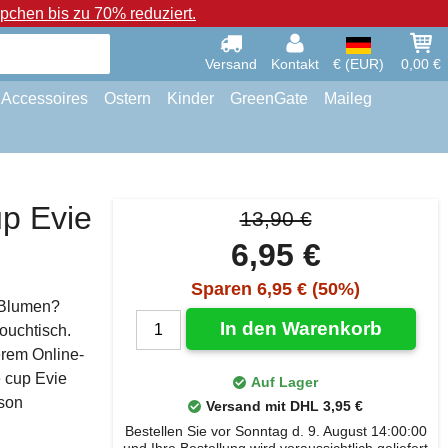
chen bis zu 70% reduziert.
Versand
Kontakt
€ (EUR)
0,00 €
Accessoires
Ostern
Kinder
GreenGate
Maileg
p Evie
13,90 €
6,95 €
Sparen 6,95 € (50%)
 Blumen?
In den Warenkorb
ouchtisch.
erem Online-
e cup Evie
Auf Lager
ison
Versand mit DHL 3,95 €
Bestellen Sie vor Sonntag d. 9. August 14:00:00