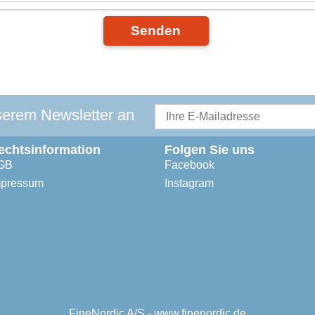
Senden
serem Newsletter an
echtsinformation
Folgen Sie uns
GB
Facebook
mpressum
Instagram
FineNordic A/S - www.finenordic.de