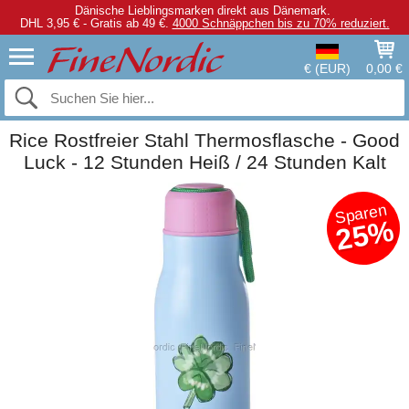
Dänische Lieblingsmarken direkt aus Dänemark.
DHL 3,95 € - Gratis ab 49 €.
4000 Schnäppchen bis zu 70% reduziert.
€ (EUR)
0,00 €
Rice Rostfreier Stahl Thermosflasche - Good
Luck - 12 Stunden Heiß / 24 Stunden Kalt
Sparen
25%