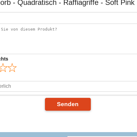
orb - Quadratisch - Raffiagriffe - Soft Pi
chts
Senden