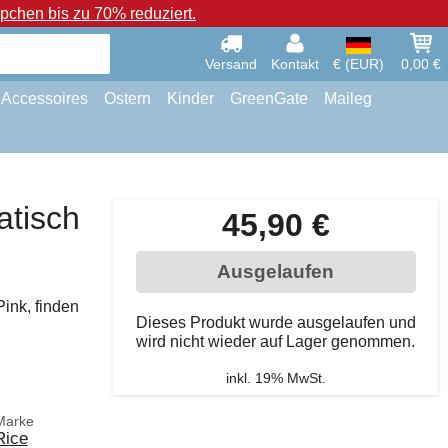
chen bis zu 70% reduziert.
Versand
Kontakt
€ (EUR)
0,00 €
Accessoires
Ostern
Kinder
GreenGate
Maileg
atisch
45,90 €
Ausgelaufen
Pink, finden
Dieses Produkt wurde ausgelaufen und
wird nicht wieder auf Lager genommen.
inkl. 19% MwSt.
Marke
Rice