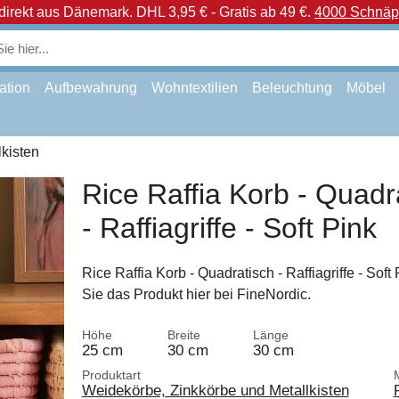
direkt aus Dänemark.
DHL 3,95 € - Gratis ab 49 €.
4000 Schnäpp
ation
Aufbewahrung
Wohntextilien
Beleuchtung
Möbel
kisten
Rice Raffia Korb - Quadr
- Raffiagriffe - Soft Pink
Rice Raffia Korb - Quadratisch - Raffiagriffe - Soft 
Sie das Produkt hier bei FineNordic.
Höhe
Breite
Länge
25 cm
30 cm
30 cm
Produktart
Weidekörbe, Zinkkörbe und Metallkisten