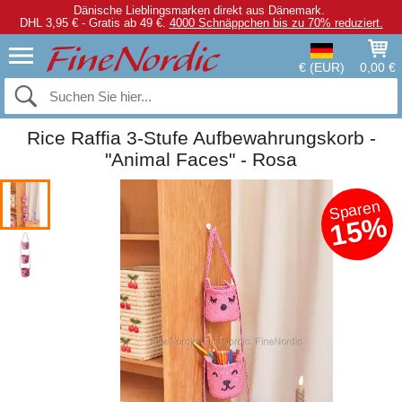
Dänische Lieblingsmarken direkt aus Dänemark.
DHL 3,95 € - Gratis ab 49 €.
4000 Schnäppchen bis zu 70% reduziert.
€ (EUR)
0,00 €
Rice Raffia 3-Stufe Aufbewahrungskorb -
"Animal Faces" - Rosa
Sparen
15%