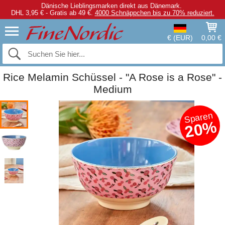
Dänische Lieblingsmarken direkt aus Dänemark.
DHL 3,95 € - Gratis ab 49 €.
4000 Schnäppchen bis zu 70% reduziert.
€ (EUR)
0,00 €
Rice Melamin Schüssel - "A Rose is a Rose" -
Medium
Sparen
20%