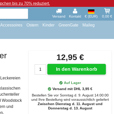
chen bis zu 70% reduziert.
Versand
Kontakt
€ (EUR)
0,00 €
Accessoires
Ostern
Kinder
GreenGate
Maileg
er
12,95 €
In den Warenkorb
 Leckereien
Auf Lager
klassischen
Versand mit DHL 3,95 €
chenteller
Bestellen Sie vor Sonntag d. 9. August 14:00:00
und Ihre Bestellung wird voraussichtlich geliefert
nd Woodstock
Zwischen Dienstag d. 11. August und
bern und
Donnerstag d. 13. August
n.