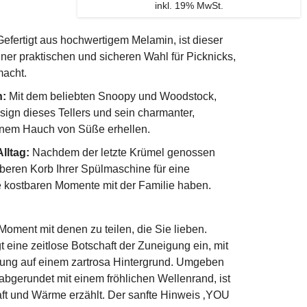
inkl. 19% MwSt.
efertigt aus hochwertigem Melamin, ist dieser
iner praktischen und sicheren Wahl für Picknicks,
macht.
n:
Mit dem beliebten Snoopy und Woodstock,
ign dieses Tellers und sein charmanter,
einem Hauch von Süße erhellen.
lltag:
Nachdem der letzte Krümel genossen
 oberen Korb Ihrer Spülmaschine für eine
e kostbaren Momente mit der Familie haben.
oment mit denen zu teilen, die Sie lieben.
eine zeitlose Botschaft der Zuneigung ein, mit
ung auf einem zartrosa Hintergrund. Umgeben
 abgerundet mit einem fröhlichen Wellenrand, ist
aft und Wärme erzählt. Der sanfte Hinweis ‚YOU