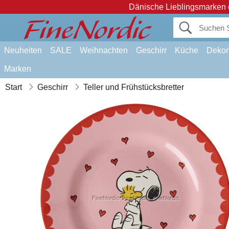
Dänische Lieblingsmarken 
Neuheiten
SALE
Weihnachten
Geschirr
Küche
Dekor
Marken
Start
Geschirr
Teller und Frühstücksbretter