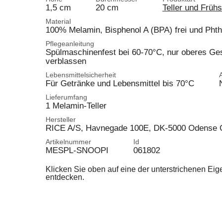
1,5 cm
20 cm
Teller und Frühs
Material
100% Melamin, Bisphenol A (BPA) frei und Phtha
Pflegeanleitung
Spülmaschinenfest bei 60-70°C, nur oberes Gest
verblassen
Lebensmittelsicherheit
Für Getränke und Lebensmittel bis 70°C
Lieferumfang
1 Melamin-Teller
Hersteller
RICE A/S, Havnegade 100E, DK-5000 Odense 
Artikelnummer
Id
MESPL-SNOOPI
061802
Klicken Sie oben auf eine der unterstrichenen Ei
entdecken.