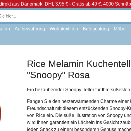
direkt aus Dänemark.
DHL 3,95 € - Gratis ab 49 €.
4000 Schnäpp
ation
Aufbewahrung
Wohntextilien
Beleuchtung
Möbel
Rice Melamin Kuchentell
"Snoopy" Rosa
Ein bezaubernder Snoopy-Teller für Ihre süßesten
Fangen Sie den herzerwärmenden Charme einer 
Freundschaft mit diesem entzückenden Snoopy-Ku
von Rice ein. Die süße Illustration von Snoopy u
wird Ihnen garantiert ein Lächeln ins Gesicht zau
jeden Snack zu einem besonderen Genuss mache