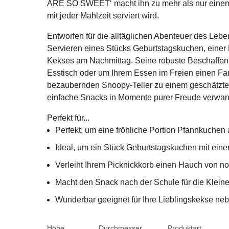
ARE SO SWEET‘ macht ihn zu mehr als nur einem Te
mit jeder Mahlzeit serviert wird.
Entworfen für die alltäglichen Abenteuer des Leben
Servieren eines Stücks Geburtstagskuchen, einer
Kekses am Nachmittag. Seine robuste Beschaffenh
Esstisch oder um Ihrem Essen im Freien einen Far
bezaubernden Snoopy-Teller zu einem geschätzten 
einfache Snacks in Momente purer Freude verwan
Perfekt für...
Perfekt, um eine fröhliche Portion Pfannkuchen
Ideal, um ein Stück Geburtstagskuchen mit einer
Verleiht Ihrem Picknickkorb einen Hauch von n
Macht den Snack nach der Schule für die Klei
Wunderbar geeignet für Ihre Lieblingskekse neb
Höhe
Durchmesser
Produktart