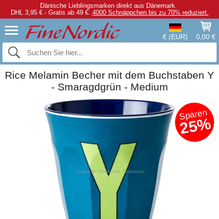
Dänische Lieblingsmarken direkt aus Dänemark.
DHL 3,95 € - Gratis ab 49 €.
4000 Schnäppchen bis zu 70% reduziert.
€ (EUR)
0,00 €
Rice Melamin Becher mit dem Buchstaben Y
- Smaragdgrün - Medium
Sparen
25%