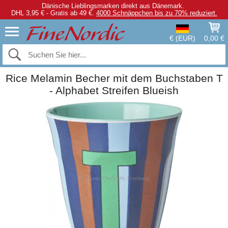
Dänische Lieblingsmarken direkt aus Dänemark.
DHL 3,95 € - Gratis ab 49 €.
4000 Schnäppchen bis zu 70% reduziert.
€ (EUR)
0,00 €
Rice Melamin Becher mit dem Buchstaben T
- Alphabet Streifen Blueish