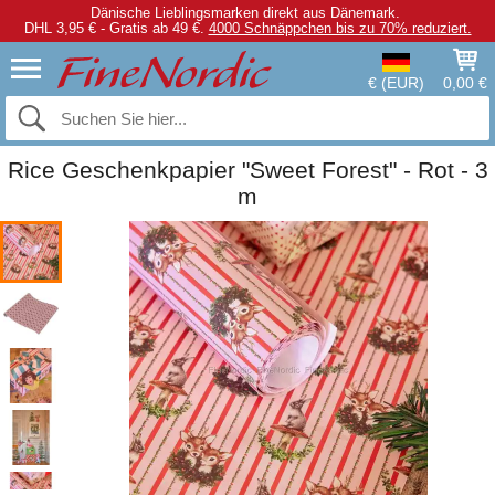
Dänische Lieblingsmarken direkt aus Dänemark.
DHL 3,95 € - Gratis ab 49 €.
4000 Schnäppchen bis zu 70% reduziert.
€ (EUR)
0,00 €
Rice Geschenkpapier "Sweet Forest" - Rot - 3
m