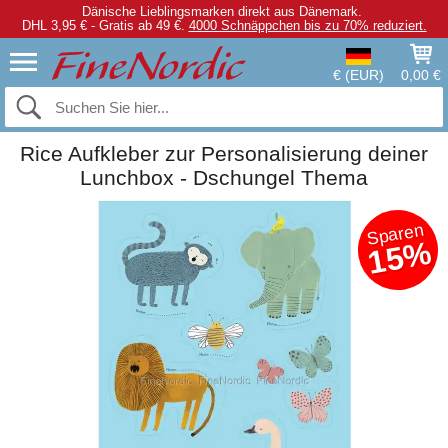
Dänische Lieblingsmarken direkt aus Dänemark.
DHL 3,95 € - Gratis ab 49 €.
4000 Schnäppchen bis zu 70% reduziert.
€ (EUR)
0,00 €
Rice Aufkleber zur Personalisierung deiner
Lunchbox - Dschungel Thema
Sparen
15%