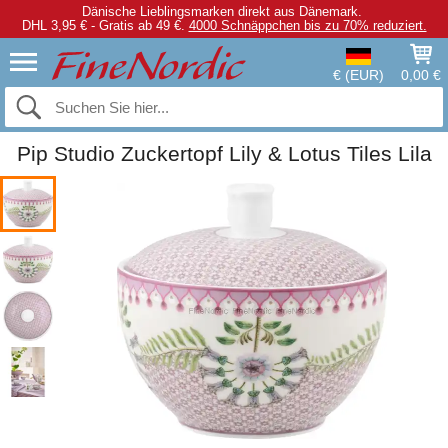
Dänische Lieblingsmarken direkt aus Dänemark.
DHL 3,95 € - Gratis ab 49 €.
4000 Schnäppchen bis zu 70% reduziert.
€ (EUR)
0,00 €
Pip Studio Zuckertopf Lily & Lotus Tiles Lila