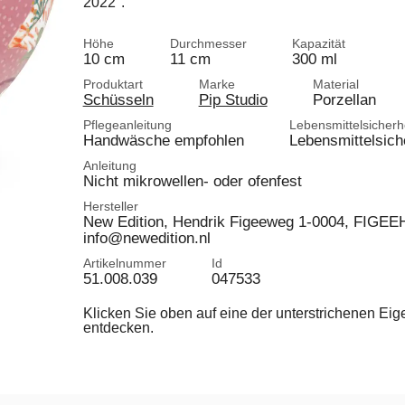
2022".
Höhe
Durchmesser
Kapazität
10 cm
11 cm
300 ml
Produktart
Marke
Material
Schüsseln
Pip Studio
Porzellan
Pflegeanleitung
Lebensmittelsicherh
Handwäsche empfohlen
Lebensmittelsich
Anleitung
Nicht mikrowellen- oder ofenfest
Hersteller
New Edition, Hendrik Figeeweg 1-0004, FIGEEH
info@newedition.nl
Artikelnummer
Id
51.008.039
047533
Klicken Sie oben auf eine der unterstrichenen Ei
entdecken.