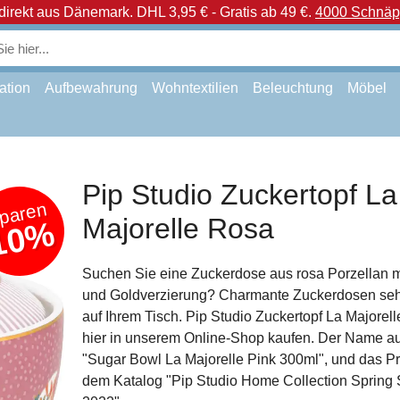
direkt aus Dänemark.
DHL 3,95 € - Gratis ab 49 €.
4000 Schnäpp
ation
Aufbewahrung
Wohntextilien
Beleuchtung
Möbel
Pip Studio Zuckertopf La
paren
Majorelle Rosa
10%
Suchen Sie eine Zuckerdose aus rosa Porzellan 
und Goldverzierung? Charmante Zuckerdosen sehe
auf Ihrem Tisch. Pip Studio Zuckertopf La Majorell
hier in unserem Online-Shop kaufen. Der Name auf
"Sugar Bowl La Majorelle Pink 300ml", und das Pr
dem Katalog "Pip Studio Home Collection Sprin