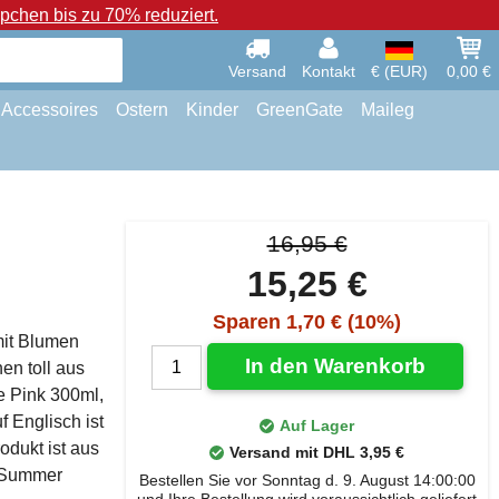
chen bis zu 70% reduziert.
Versand
Kontakt
€ (EUR)
0,00 €
Accessoires
Ostern
Kinder
GreenGate
Maileg
16,95 €
15,25 €
Sparen 1,70 € (10%)
mit Blumen
In den Warenkorb
n toll aus
e Pink 300ml,
 Englisch ist
Auf Lager
odukt ist aus
Versand mit DHL 3,95 €
g Summer
Bestellen Sie vor Sonntag d. 9. August 14:00:00