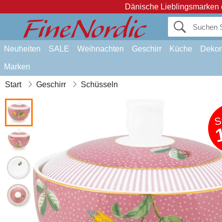
Dänische Lieblingsmarken 
Neuheiten
SALE
Weihnachten
Geschirr
Küche
Dekor
Marken
Start
Geschirr
Schüsseln
S