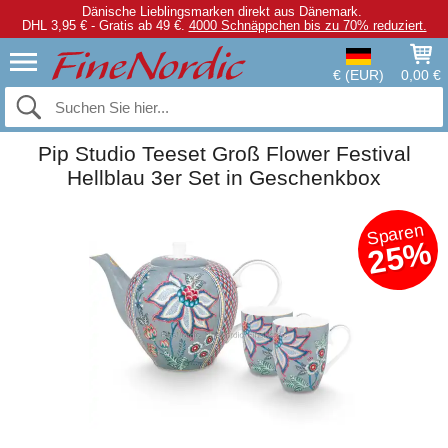
Dänische Lieblingsmarken direkt aus Dänemark.
DHL 3,95 € - Gratis ab 49 €.
4000 Schnäppchen bis zu 70% reduziert.
€ (EUR)
0,00 €
Pip Studio Teeset Groß Flower Festival
Hellblau 3er Set in Geschenkbox
Sparen
25%