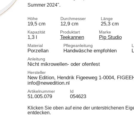
Summer 2024".
Höhe
Durchmesser
Länge
19,5 cm
12,9 cm
25,3 cm
Kapazität
Produktart
Marke
1,3 l
Teekannen
Pip Studio
Material
Pflegeanleitung
L
Porzellan
Handwäsche empfohlen
L
Anleitung
Nicht mikrowellen- oder ofenfest
Hersteller
New Edition, Hendrik Figeeweg 1-0004, FIGEEH
info@newedition.nl
Artikelnummer
Id
51.005.079
054623
Klicken Sie oben auf eine der unterstrichenen Ei
entdecken.