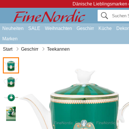
Dänische Lieblingsmarken 
Neuheiten
SALE
Weihnachten
Geschirr
Küche
Dekor
Marken
Start
Geschirr
Teekannen