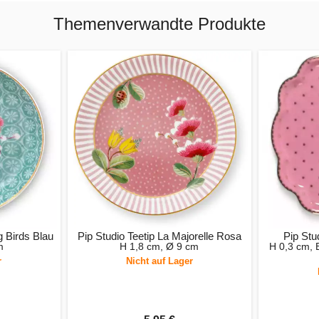
Themenverwandte Produkte
g Birds Blau
Pip Studio Teetip La Majorelle Rosa
Pip Stu
m
H 1,8 cm, Ø 9 cm
H 0,3 cm, 
r
Nicht auf Lager