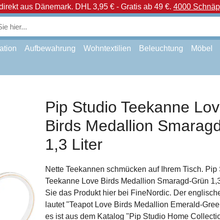
direkt aus Dänemark.
DHL 3,95 € - Gratis ab 49 €.
4000 Schnäpp
ation
Aufbewahrung
Wohntextilien
Beleuchtung
Möbel
Pip Studio Teekanne Lo
Birds Medallion Smarag
1,3 Liter
Nette Teekannen schmücken auf Ihrem Tisch. Pip 
Teekanne Love Birds Medallion Smaragd-Grün 1,3 L
Sie das Produkt hier bei FineNordic. Der englische
lautet "Teapot Love Birds Medallion Emerald-Green
es ist aus dem Katalog "Pip Studio Home Collecti