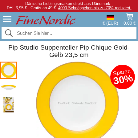
Dänische Lieblingsmarken direkt aus Dänemark.
DHL 3,95 € - Gratis ab 49 €.
4000 Schnäppchen bis zu 70% reduziert.
€ (EUR)
0,00 €
Pip Studio Suppenteller Pip Chique Gold-
Gelb 23,5 cm
Sparen
30%