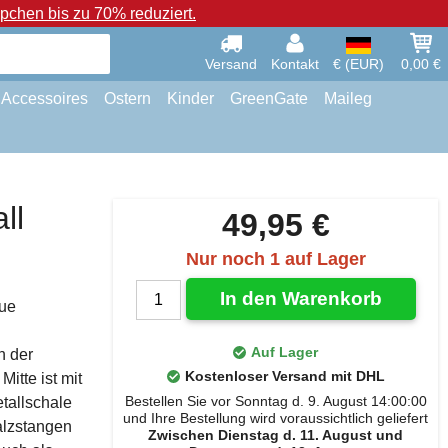
chen bis zu 70% reduziert.
Versand
Kontakt
€ (EUR)
0,00 €
Accessoires
Ostern
Kinder
GreenGate
Maileg
ll
49,95 €
Nur noch 1 auf Lager
In den Warenkorb
aue
Auf Lager
n der
Kostenloser Versand mit DHL
itte ist mit
Bestellen Sie vor Sonntag d. 9. August 14:00:00
tallschale
und Ihre Bestellung wird voraussichtlich geliefert
alzstangen
Zwischen Dienstag d. 11. August und