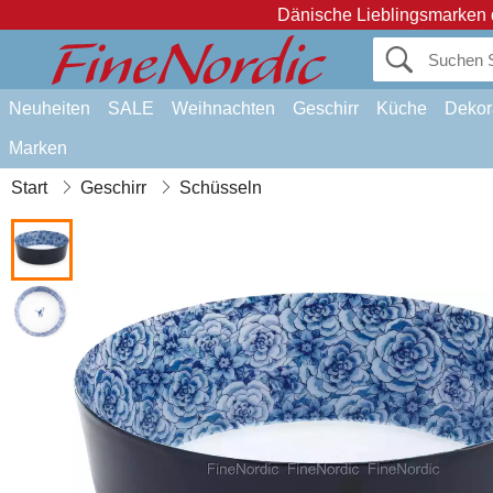
Dänische Lieblingsmarken 
Neuheiten
SALE
Weihnachten
Geschirr
Küche
Dekor
Marken
Start
Geschirr
Schüsseln