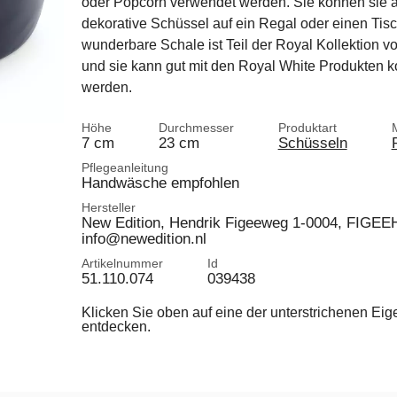
oder Popcorn verwendet werden. Sie können sie a
dekorative Schüssel auf ein Regal oder einen Tisch
wunderbare Schale ist Teil der Royal Kollektion v
und sie kann gut mit den Royal White Produkten k
werden.
Höhe
Durchmesser
Produktart
7 cm
23 cm
Schüsseln
Pflegeanleitung
Handwäsche empfohlen
Hersteller
New Edition, Hendrik Figeeweg 1-0004, FIGEEH
info@newedition.nl
Artikelnummer
Id
51.110.074
039438
Klicken Sie oben auf eine der unterstrichenen Ei
entdecken.