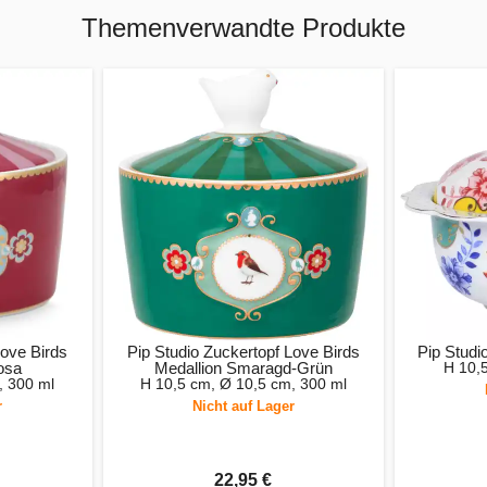
Themenverwandte Produkte
Love Birds
Pip Studio Zuckertopf Love Birds
Pip Studi
osa
Medallion Smaragd-Grün
H 10,
, 300 ml
H 10,5 cm, Ø 10,5 cm, 300 ml
r
Nicht auf Lager
22,95 €