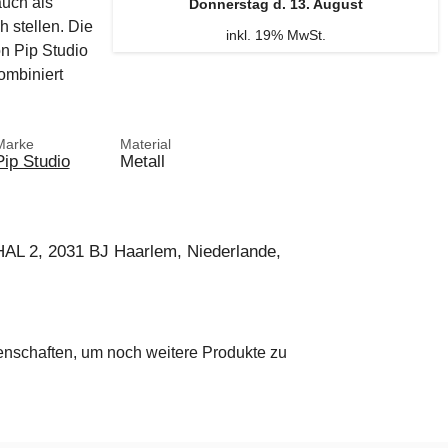
uch als
Donnerstag d. 13. August
 stellen. Die
inkl. 19% MwSt.
on Pip Studio
ombiniert
Marke
Material
Pip Studio
Metall
AL 2, 2031 BJ Haarlem, Niederlande,
genschaften, um noch weitere Produkte zu