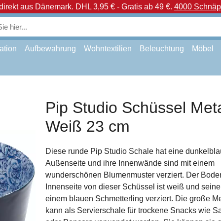
direkt aus Dänemark.
DHL 3,95 € - Gratis ab 49 €.
4000 Schnäpp
ation
Aufbewahrung
Wohntextilien
Beleuchtung
Möbel
Pip Studio Schüssel Meta
Weiß 23 cm
Diese runde Pip Studio Schale hat eine dunkelbl
Außenseite und ihre Innenwände sind mit einem
wunderschönen Blumenmuster verziert. Der Bode
Innenseite von dieser Schüssel ist weiß und seine M
einem blauen Schmetterling verziert. Die große Me
kann als Servierschale für trockene Snacks wie S