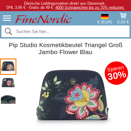
Dänische Lieblingsmarken direkt aus Dänemark.
DHL 3,95 € - Gratis ab 49 €.
4000 Schnäppchen bis zu 70% reduziert.
€ (EUR)
0,00 €
Pip Studio Kosmetikbeutel Triangel Groß
Jambo Flower Blau
Sparen
30%