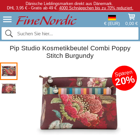
Dänische Lieblingsmarken direkt aus Dänemark.
DHL 3,95 € - Gratis ab 49 €.
4000 Schnäppchen bis zu 70% reduziert.
€ (EUR)
0,00 €
Pip Studio Kosmetikbeutel Combi Poppy
Stitch Burgundy
Sparen
20%