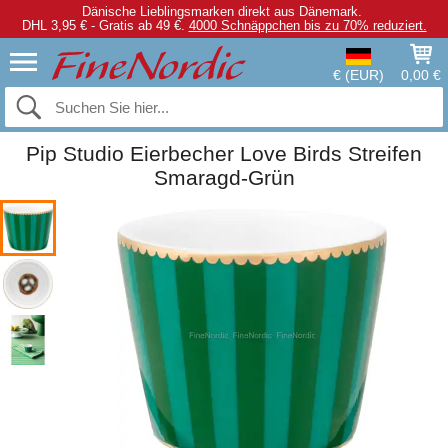
Dänische Lieblingsmarken direkt aus Dänemark.
DHL 3,95 € - Gratis ab 49 €.
4000 Schnäppchen bis zu 70% reduziert.
€ (EUR)
0,00 €
Pip Studio Eierbecher Love Birds Streifen
Smaragd-Grün