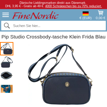
Dänische Lieblingsmarken direkt aus Dänemark.
DHL 3,95 € - Gratis ab 49 €.
4000 Schnäppchen bis zu 70% reduziert.
€ (EUR)
0,00 €
Pip Studio Crossbody-tasche Klein Frida Blau